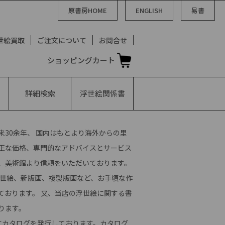
原書房HOME
ENGLISH
易書
世絵買取
ご注文について
お問合せ
ショッピングカート
詳細検索
浮世絵
関係書
30余年、 国内はもとより海外からの里
正な価格、専門的なアドバイスとサービス
、美術館より信頼をいただいております。
浮世絵、新版画、複製版画など、お手頃な作
ております。 又、当店の浮世絵に関する書
ります。
にカタログを発行しております。カタログ