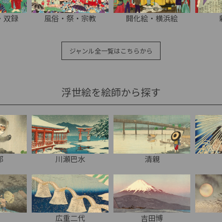
・双録
風俗・祭・宗教
開化絵・横浜絵
ジャンル全一覧はこちらから
浮世絵を絵師から探す
邨
川瀬巴水
清親
広重二代
吉田博