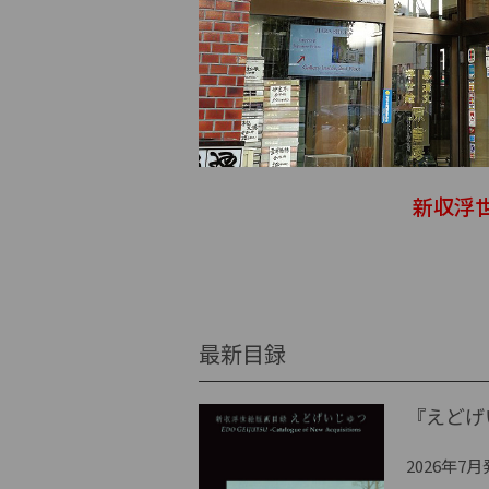
新収浮
最新目録
『えどげ
2026年7