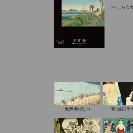
>> こち
風景画(江戸)
新版画(そ