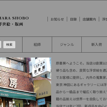
お知らせ
目録
店舗案内
浮
絵師
ジャンル
新入荷
原書房へようこそ。当店は創業以来
帰り品も含め、良質な浮世絵を適
でお客様に提供し、内外の蒐集家
東京 神田にあるギャラリーには
品から一級品まで幅広く取り揃え
籍の品揃えは世界一を自負してお
当店では年に2回、新収品を中心