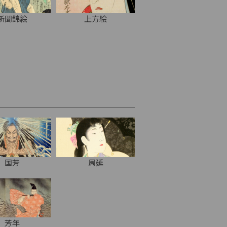
新聞錦絵
上方絵
国芳
周延
芳年