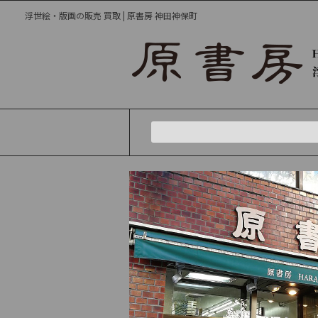
浮世絵・版画の販売 買取 | 原書房 神田神保町