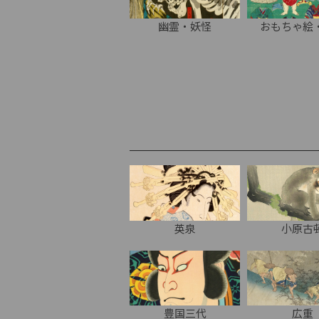
幽霊・妖怪
おもちゃ絵
英泉
小原古
豊国三代
広重