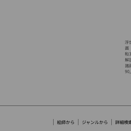
浮
画
和3
解
諸
90
絵師から
ジャンルから
詳細検