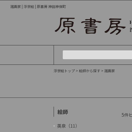
諸画家 | 浮世絵 | 原書房 神田神保町
浮世絵トップ
>
絵師から探す
> 諸画家
絵師
5
件
英泉（11）