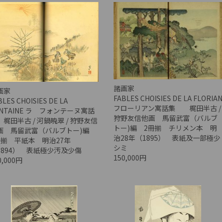
諸画家
画家
FABLES CHOISIES DE LA FLORIA
BLES CHOISIES DE LA
フローリアン寓話集 梶田半古 /
ONTAINE ラ フォンテーヌ寓話
狩野友信他画 馬留武富（バルブ
 梶田半古 / 河鍋暁翠 / 狩野友信
トー)編 2冊揃 チリメン本 明
画 馬留武富（バルブトー)編
治28年（1895） 表紙及一部極少
冊揃 平紙本 明治27年
シミ
1894） 表紙極少汚及少傷
150,000円
0,000円