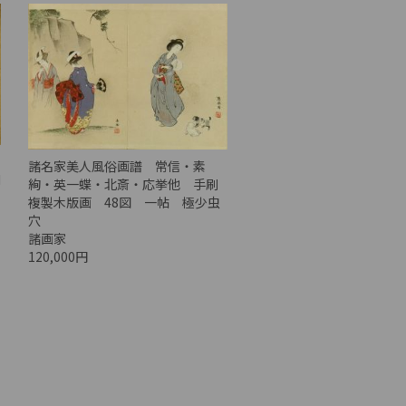
諸名家美人風俗画譜 常信・素
N
絢・英一蝶・北斎・応挙他 手刷
複製木版画 48図 一帖 極少虫
穴
諸画家
120,000円