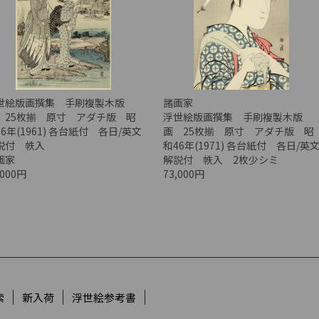
世絵版画撰集 手刷複製木版
諸画家
 25枚揃 原寸 アダチ版 昭
浮世絵版画撰集 手刷複製木版
6年(1961) 各台紙付 各日/英文
画 25枚揃 原寸 アダチ版 昭
説付 帙入
和46年(1971) 各台紙付 各日/英
画家
解説付 帙入 2枚少シミ
,000円
73,000円
索
新入荷
浮世絵参考書