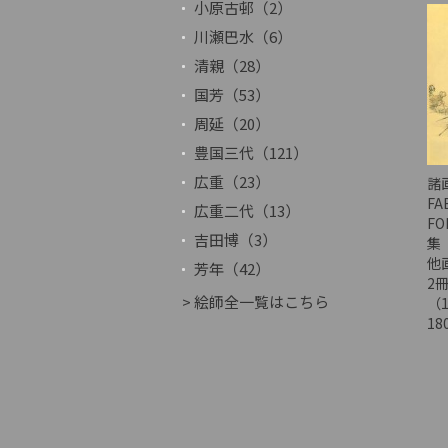
小原古邨（2）
川瀬巴水（6）
清親（28）
国芳（53）
周延（20）
豊国三代（121）
広重（23）
諸
FA
広重二代（13）
F
吉田博（3）
集
他
芳年（42）
2
> 絵師全一覧はこちら
（
18