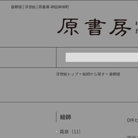
香朝楼 | 浮世絵 | 原書房 神田神保町
浮世絵トップ
>
絵師から探す
> 香朝楼
絵師
0
件
英泉（11）
該当