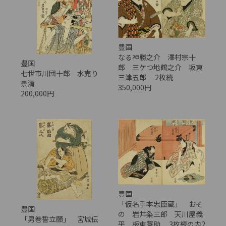
豊国
なる神勝之介 澤村宗十
豊国
郎 三ケつ地鶴之介 坂東
七世市川団十郎 水売り
三津五郎 2枚続
景清
350,000円
200,000円
豊国
「仮名手本忠臣蔵」 おそ
豊国
の 岩井粂三郎 天川屋義
「男巻誓立願」 宮城伝
平 板東蓑助 3枚続の内2