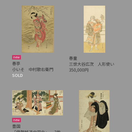
new
春童
春亭
三世大谷広次 人形使い
小いそ 中村歌右衛門
350,000円
SOLD
new
豊国