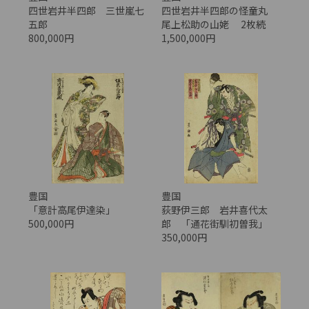
四世岩井半四郎 三世嵐七
四世岩井半四郎の怪童丸
五郎
尾上松助の山姥 2枚続
800,000円
1,500,000円
豊国
豊国
「意計高尾伊達染」
荻野伊三郎 岩井喜代太
500,000円
郎 「通花街馴初曽我」
350,000円