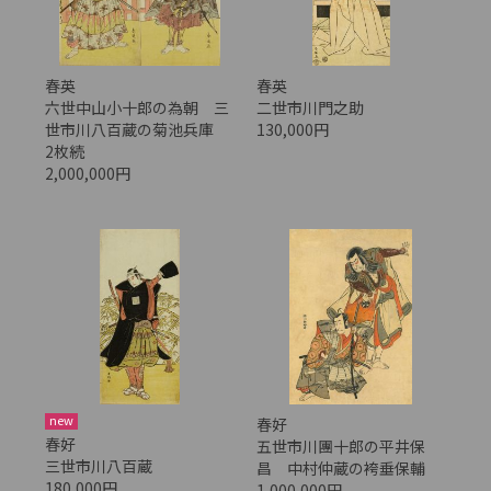
春英
春英
六世中山小十郎の為朝 三
二世市川門之助
世市川八百蔵の菊池兵庫
130,000円
2枚続
2,000,000円
new
春好
春好
五世市川團十郎の平井保
三世市川八百蔵
昌 中村仲蔵の袴垂保輔
180,000円
1,000,000円