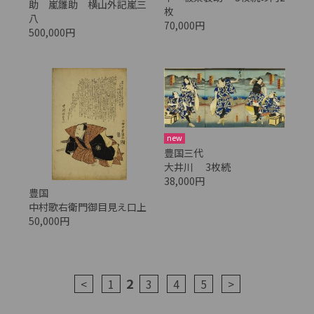
助 嵐雛助 横山外記嵐三
枚
八
70,000円
500,000円
new
豊国三代
大井川 3枚続
38,000円
豊国
中村歌右衛門御目見え口上
50,000円
2
<
1
3
4
5
>