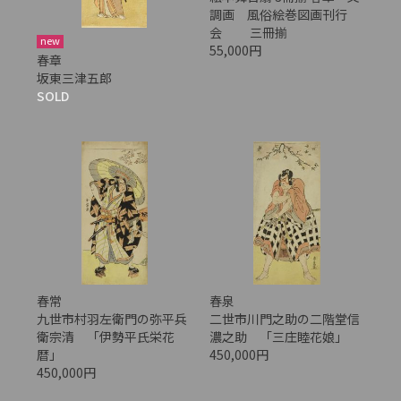
調画 風俗絵巻図画刊行
会 三冊揃
new
55,000円
春章
坂東三津五郎
SOLD
春常
春泉
九世市村羽左衛門の弥平兵
二世市川門之助の二階堂信
衛宗清 「伊勢平氏栄花
濃之助 「三庄睦花娘」
暦」
450,000円
450,000円