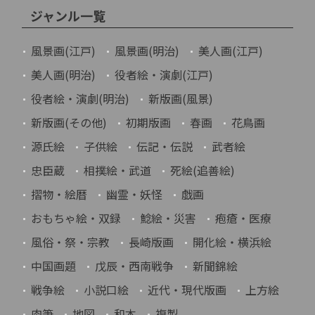
ジャンル一覧
風景画(江戸)
風景画(明治)
美人画(江戸)
美人画(明治)
役者絵・演劇(江戸)
役者絵・演劇(明治)
新版画(風景)
新版画(その他)
初期版画
春画
花鳥画
源氏絵
子供絵
伝記・伝説
武者絵
忠臣蔵
相撲絵・武道
死絵(追善絵)
摺物・絵暦
幽霊・妖怪
戯画
おもちゃ絵・双録
鯰絵・災害
疱瘡・医療
風俗・祭・宗教
長崎版画
開化絵・横浜絵
中国画題
戊辰・西南戦争
新聞錦絵
戦争絵
小説口絵
近代・現代版画
上方絵
肉筆
地図
和本
複製