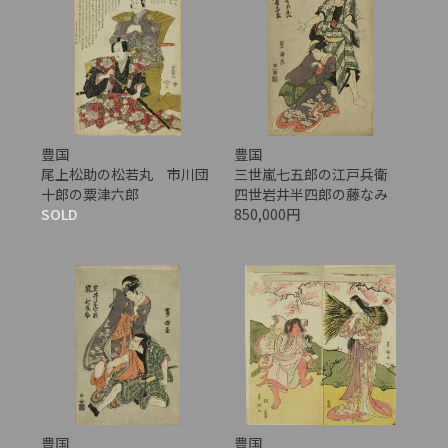
豊国
豊国
尾上松助の松若丸 市川団
三世嵐七五郎の江戸兵衛
十郎の粟津六郎
四世岩井半四郎の藤なみ
SOLD
850,000円
豊国
豊国