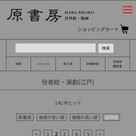
togg
navi
ショッピングカート
浮世絵
絵師
ジャンル
新入荷
詳細検索
関係書
役者絵・演劇(江戸)
141
件ヒット
新着順
価格の安い順
価格の高い順
絵師順
2
<
1
3
4
5
>