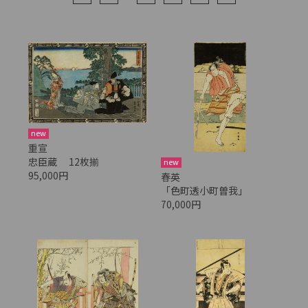
new
重宣
忠臣蔵 12枚揃
new
95,000円
春英
「色町透小町曽我」
70,000円