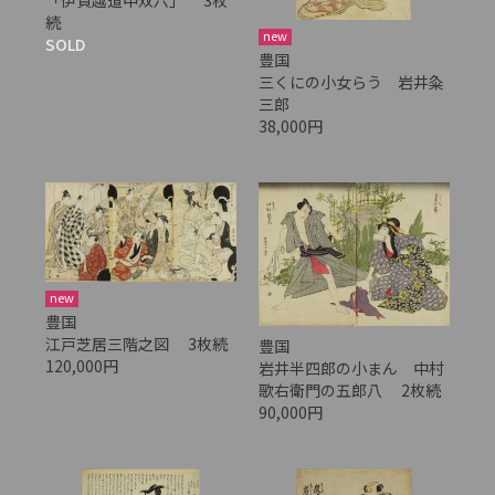
「伊賀越道中双六」 3枚
続
new
SOLD
豊国
三くにの小女らう 岩井粂
三郎
38,000円
new
豊国
江戸芝居三階之図 3枚続
豊国
120,000円
岩井半四郎の小まん 中村
歌右衛門の五郎八 2枚続
90,000円