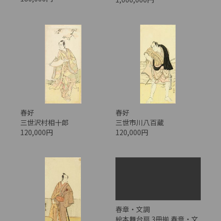
春好
春好
三世沢村相十郎
三世市川八百蔵
120,000円
120,000円
春章・文調
絵本舞台扇 3冊揃 春章・文