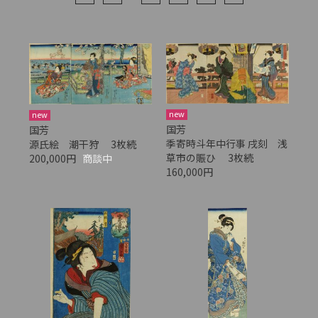
new
new
国芳
国芳
季寄時斗年中行事 戌刻 浅
源氏絵 潮干狩 3枚続
草市の賑ひ 3枚続
200,000円
商談中
160,000円