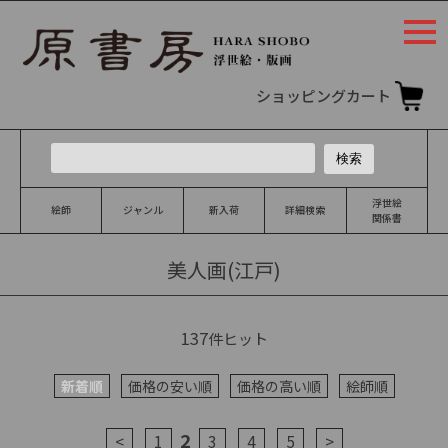
togg
navi
ショッピングカート
浮世絵
絵師
ジャンル
新入荷
詳細検索
関係書
美人画(江戸)
137
件ヒット
新着順
価格の安い順
価格の高い順
絵師順
2
<
1
3
4
5
>