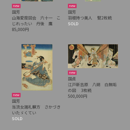
new
new
国芳
国芳
山海愛度図会 六十一 こ
羽根持つ美人 竪2枚続
じれったい 丹後 鷹
SOLD
85,000円
new
国貞
江戸新吉原 八朔 白無垢
の図 3枚続
new
500,000円
国芳
当流女諸礼躾方 さかづき
いたゞくてい
SOLD