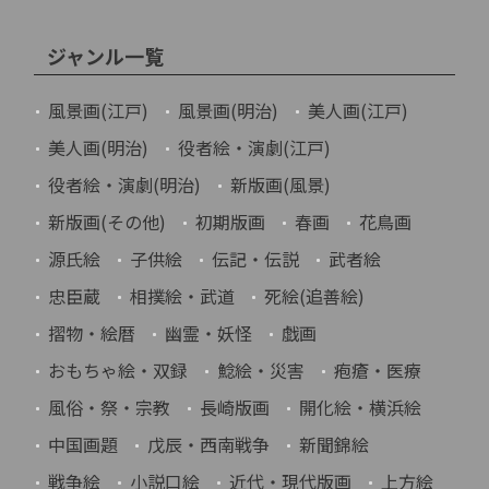
ジャンル一覧
風景画(江戸)
風景画(明治)
美人画(江戸)
美人画(明治)
役者絵・演劇(江戸)
役者絵・演劇(明治)
新版画(風景)
新版画(その他)
初期版画
春画
花鳥画
源氏絵
子供絵
伝記・伝説
武者絵
忠臣蔵
相撲絵・武道
死絵(追善絵)
摺物・絵暦
幽霊・妖怪
戯画
おもちゃ絵・双録
鯰絵・災害
疱瘡・医療
風俗・祭・宗教
長崎版画
開化絵・横浜絵
中国画題
戊辰・西南戦争
新聞錦絵
戦争絵
小説口絵
近代・現代版画
上方絵