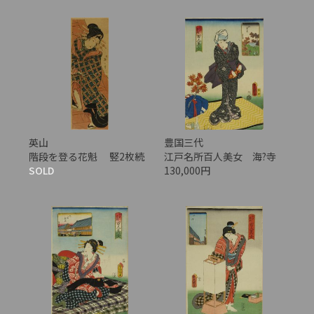
英山
豊国三代
階段を登る花魁 竪2枚続
江戸名所百人美女 海?寺
SOLD
130,000円