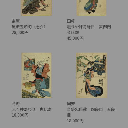
楽麿
国貞
風流五節句（七夕）
賑うや妹背縁日 寅御門
28,000円
金比羅
45,000円
芳虎
国安
ふく神あわせ 恵比寿
当盛忠臣蔵 四段目 五段
18,000円
目
18,000円