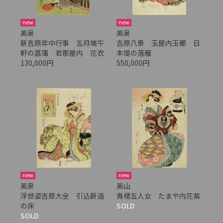
new
new
英泉
英泉
新吉原年中行事 五月端午
吉原八景 玉屋内玉櫛 日
軒の菖蒲 若那屋内 花衣
本堤の落雁
130,000円
550,000円
new
new
英泉
英山
浮世姿吉原大全 引込新造
青楼五人女 たまや内花紫
の床
SOLD
SOLD