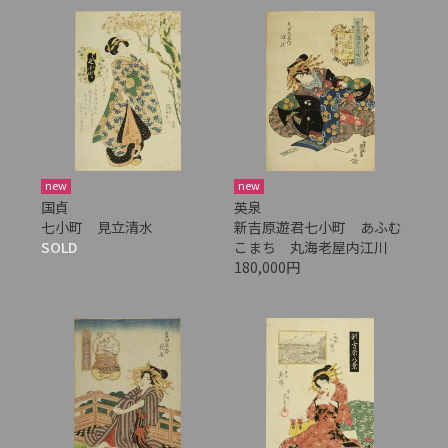
new
new
国貞
英泉
七小町 見立清水
新吉原遊君七小町 あふむ
SOLD
こまち 丸海老屋内江川
180,000円