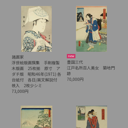
new
諸画家
豊国三代
浮世絵版画撰集 手刷複製
江戸名所百人美女 築地門
木版画 25枚揃 原寸 ア
跡
ダチ版 昭和46年(1971) 各
70,000円
台紙付 各日/英文解説付
帙入 2枚少シミ
73,000円