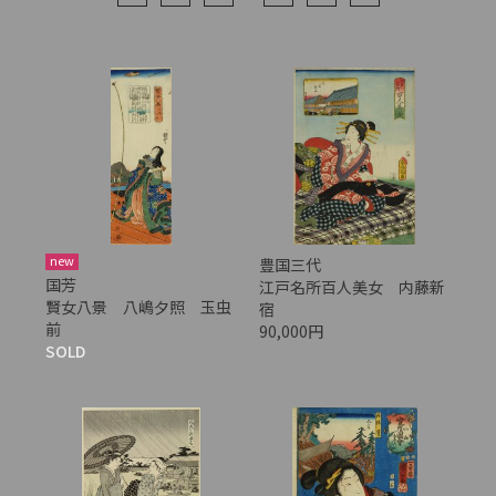
new
豊国三代
国芳
江戸名所百人美女 内藤新
賢女八景 八嶋夕照 玉虫
宿
前
90,000円
SOLD