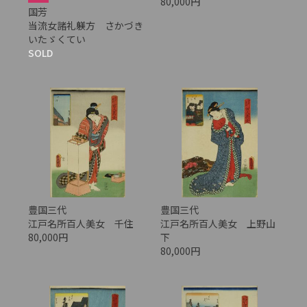
80,000円
国芳
当流女諸礼躾方 さかづき
いたゞくてい
SOLD
豊国三代
豊国三代
江戸名所百人美女 千住
江戸名所百人美女 上野山
80,000円
下
80,000円