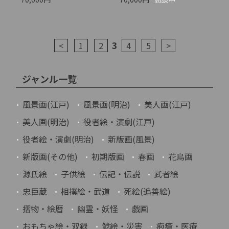
3
<
1
2
4
5
>
ジャンル一覧
風景画(江戸)
風景画(明治)
美人画(江戸)
美人画(明治)
役者絵・演劇(江戸)
役者絵・演劇(明治)
新版画(風景)
新版画(その他)
初期版画
春画
花鳥画
源氏絵
子供絵
伝記・伝説
武者絵
忠臣蔵
相撲絵・武道
死絵(追善絵)
摺物・絵暦
幽霊・妖怪
戯画
おもちゃ絵・双録
鯰絵・災害
疱瘡・医療