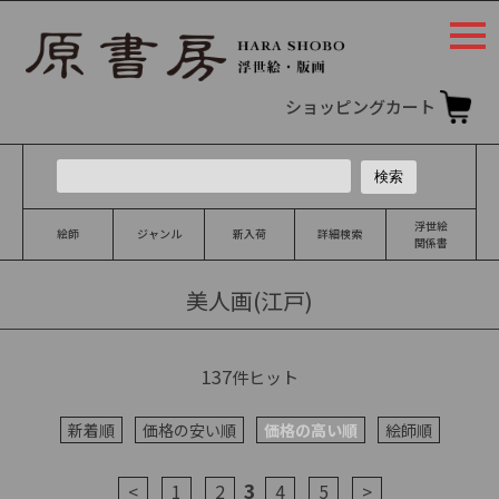
togg
navi
ショッピングカート
浮世絵
絵師
ジャンル
新入荷
詳細検索
関係書
美人画(江戸)
137
件ヒット
新着順
価格の安い順
価格の高い順
絵師順
3
<
1
2
4
5
>