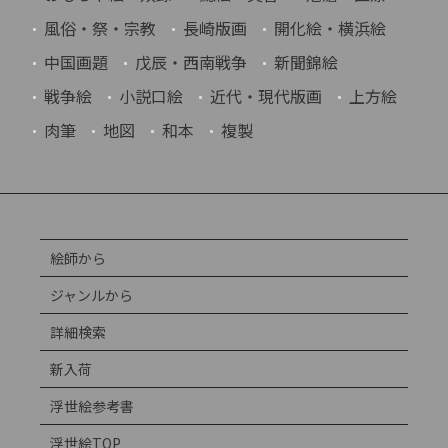
風俗・祭・宗教
長崎版画
開化絵・横浜絵
中国画題
戊辰・西南戦争
新聞錦絵
戦争絵
小説口絵
近代・現代版画
上方絵
肉筆
地図
和本
複製
絵師から
ジャンルから
詳細検索
新入荷
浮世絵参考書
浮世絵TOP