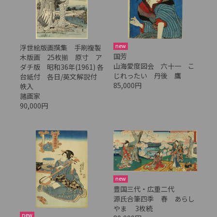
new
浮世絵版画撰集 手刷複製
国芳
木版画 25枚揃 原寸 ア
山海愛度図会 六十一 こ
ダチ版 昭和36年(1961) 各
じれったい 丹後 鷹
台紙付 各日/英文解説付
85,000円
帙入
諸画家
90,000円
new
豊国三代・広重二代
源氏合筆四季 春 あらし
やま 3枚続
new