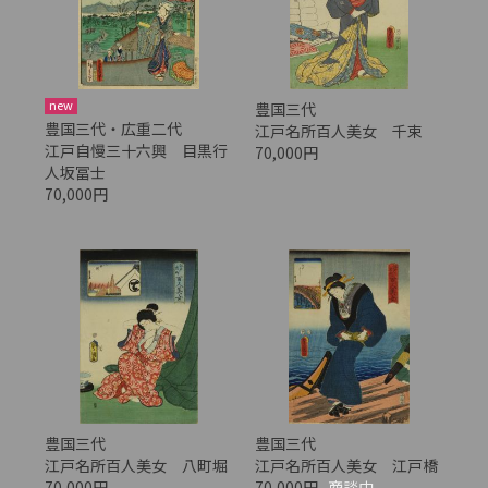
new
豊国三代
豊国三代・広重二代
江戸名所百人美女 千束
江戸自慢三十六興 目黒行
70,000円
人坂冨士
70,000円
豊国三代
豊国三代
江戸名所百人美女 八町堀
江戸名所百人美女 江戸橋
70,000円
70,000円
商談中