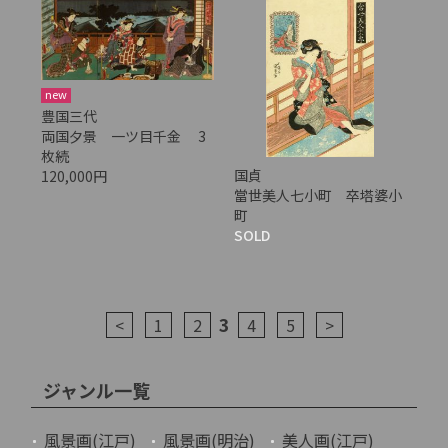
new
豊国三代
両国夕景 一ツ目千金 3
枚続
国貞
120,000円
當世美人七小町 卒塔婆小
町
SOLD
3
<
1
2
4
5
>
ジャンル一覧
風景画(江戸)
風景画(明治)
美人画(江戸)