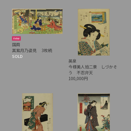
new
国周
其紫月乃姿見 3枚続
SOLD
英泉
今様美人拾二景 しづかそ
う 不忍弁天
100,000円