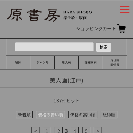
togg
navi
ショッピングカート
浮世絵
絵師
ジャンル
新入荷
詳細検索
関係書
美人画(江戸)
137
件ヒット
新着順
価格の安い順
価格の高い順
絵師順
3
<
1
2
4
5
>