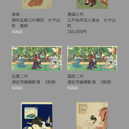
英泉
豊国三代
御利生結ぶの縁日 かやば
江戸名所百人美女 かやば
町 薬師
町
SOLD
100,000円
広重二代
国貞二代
源氏写嵯峨新滝 3枚続
源氏写嵯峨新滝 3枚続
SOLD
SOLD