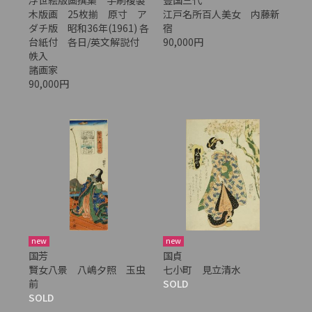
浮世絵版画撰集 手刷複製
豊国三代
木版画 25枚揃 原寸 ア
江戸名所百人美女 内藤新
ダチ版 昭和36年(1961) 各
宿
台紙付 各日/英文解説付
90,000円
帙入
諸画家
90,000円
new
new
国芳
国貞
賢女八景 八嶋夕照 玉虫
七小町 見立清水
前
SOLD
SOLD