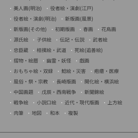
美人画(明治)
役者絵・演劇(江戸)
役者絵・演劇(明治)
新版画(風景)
新版画(その他)
初期版画
春画
花鳥画
源氏絵
子供絵
伝記・伝説
武者絵
忠臣蔵
相撲絵・武道
死絵(追善絵)
摺物・絵暦
幽霊・妖怪
戯画
おもちゃ絵・双録
鯰絵・災害
疱瘡・医療
風俗・祭・宗教
長崎版画
開化絵・横浜絵
中国画題
戊辰・西南戦争
新聞錦絵
戦争絵
小説口絵
近代・現代版画
上方絵
肉筆
地図
和本
複製