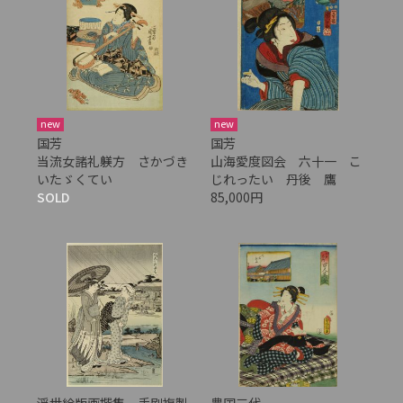
new
new
国芳
国芳
当流女諸礼躾方 さかづき
山海愛度図会 六十一 こ
いたゞくてい
じれったい 丹後 鷹
SOLD
85,000円