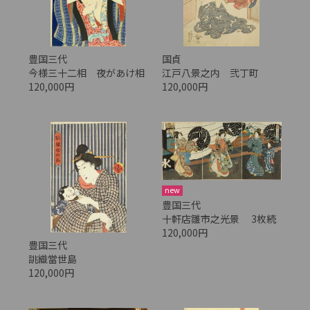
豊国三代
国貞
今様三十二相 夜があけ相
江戸八景之内 弐丁町
120,000円
120,000円
new
豊国三代
十軒店雛市之光景 3枚続
120,000円
豊国三代
誂織當世島
120,000円