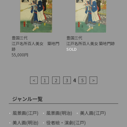
豊国三代
豊国三代
江戸名所百人美女 築地門
江戸名所百人美女 築地門跡
跡
SOLD
55,000円
4
<
1
2
3
5
>
ジャンル一覧
風景画(江戸)
風景画(明治)
美人画(江戸)
美人画(明治)
役者絵・演劇(江戸)