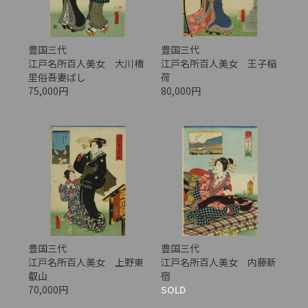
豊国三代
豊国三代
江戸名所百人美女 大川橋
江戸名所百人美女 王子稲
里俗吾妻ばし
荷
75,000円
80,000円
豊国三代
豊国三代
江戸名所百人美女 上野東
江戸名所百人美女 内藤新
叡山
宿
70,000円
SOLD