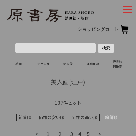
togg
navi
ショッピングカート
浮世絵
絵師
ジャンル
新入荷
詳細検索
関係書
美人画(江戸)
137
件ヒット
新着順
価格の安い順
価格の高い順
絵師順
4
<
1
2
3
5
>