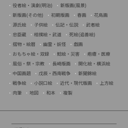
役者絵・演劇(明治)
新版画(風景)
新版画(その他)
初期版画
春画
花鳥画
源氏絵
子供絵
伝記・伝説
武者絵
忠臣蔵
相撲絵・武道
死絵(追善絵)
摺物・絵暦
幽霊・妖怪
戯画
おもちゃ絵・双録
鯰絵・災害
疱瘡・医療
風俗・祭・宗教
長崎版画
開化絵・横浜絵
中国画題
戊辰・西南戦争
新聞錦絵
戦争絵
小説口絵
近代・現代版画
上方絵
肉筆
地図
和本
複製