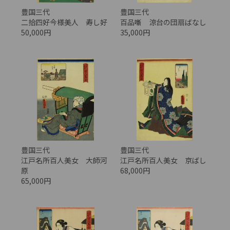
豊国三代
豊国三代
二拾四好今様美人 寿し好
百品噺 涼台の団扇ばなし
50,000円
35,000円
豊国三代
豊国三代
江戸名所百人美女 大師河
江戸名所百人美女 京ばし
原
68,000円
65,000円