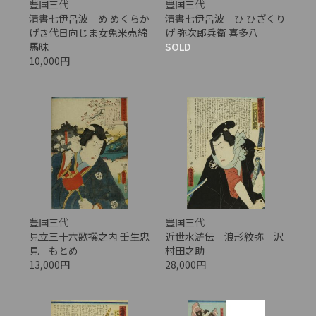
豊国三代
豊国三代
清書七伊呂波 め めくらか
清書七伊呂波 ひ ひざくり
げき代日向じま女免米売綿
げ 弥次郎兵衛 喜多八
馬昧
SOLD
10,000円
豊国三代
豊国三代
見立三十六歌撰之内 壬生忠
近世水滸伝 浪形紋弥 沢
見 もとめ
村田之助
13,000円
28,000円