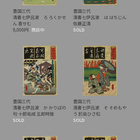
豊国三代
豊国三代
清書七伊呂波 ろ ろくかせ
清書七伊呂波 は はちじん
ん 喜せむ
佐藤正清
9,000円
商談中
SOLD
豊国三代
豊国三代
清書七伊呂波 か かりばの
清書七伊呂波 そ そめもや
句 十郎祐成 五郎時致
う 於染ひさ松
SOLD
SOLD