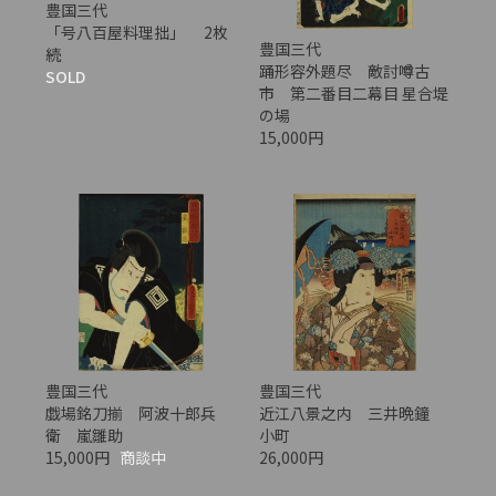
豊国三代
「号八百屋料理拙」 2枚
豊国三代
続
踊形容外題尽 敵討噂古
SOLD
市 第二番目二幕目 星合堤
の場
15,000円
豊国三代
豊国三代
戯場銘刀揃 阿波十郎兵
近江八景之内 三井晩鐘
衛 嵐雛助
小町
15,000円
商談中
26,000円