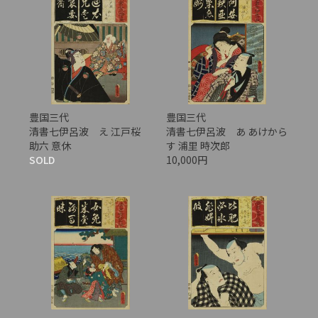
豊国三代
豊国三代
清書七伊呂波 え 江戸桜
清書七伊呂波 あ あけから
助六 意休
す 浦里 時次郎
SOLD
10,000円