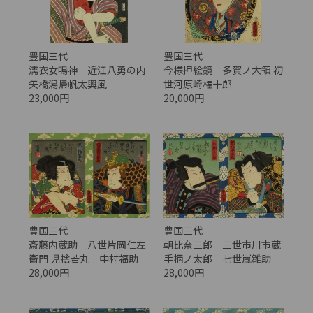
豊国三代
豊国三代
濡衣女鳴神 近江八勇の内
今様押絵鏡 多賀ノ大領 初
矢橋潟帰帆太興風
世河原崎権十郎
23,000円
20,000円
豊国三代
豊国三代
斎藤内蔵助 八世片岡仁左
朝比奈三郎 三世市川市蔵
衛門 児捨若丸 中村福助
手柄ノ太郎 七世嵐雛助
28,000円
28,000円