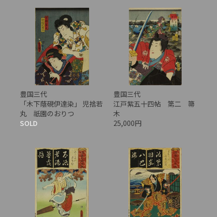
豊国三代
豊国三代
「木下蔭硯伊達染」 児捨若
江戸紫五十四帖 第二 箒
丸 祇園のおりつ
木
SOLD
25,000円