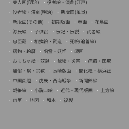
美人画(明治)
役者絵・演劇(江戸)
役者絵・演劇(明治)
新版画(風景)
新版画(その他)
初期版画
春画
花鳥画
源氏絵
子供絵
伝記・伝説
武者絵
忠臣蔵
相撲絵・武道
死絵(追善絵)
摺物・絵暦
幽霊・妖怪
戯画
おもちゃ絵・双録
鯰絵・災害
疱瘡・医療
風俗・祭・宗教
長崎版画
開化絵・横浜絵
中国画題
戊辰・西南戦争
新聞錦絵
戦争絵
小説口絵
近代・現代版画
上方絵
肉筆
地図
和本
複製