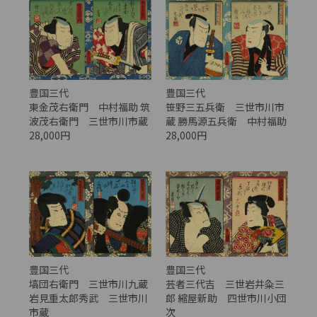
豊国三代
豊国三代
笹野三五兵衛 三世市川市
東金茂右衛門 中村福助 筑
蔵 勝馬源五兵衛 中村福助
波茂右衛門 三世市川市蔵
28,000円
28,000円
豊国三代
豊国三代
塙団右衛門 三世市川九蔵
芸者三代吉 三世岩井粂三
岩見重太郎秀武 三世市川
郎 縮屋新助 四世市川小団
市蔵
次