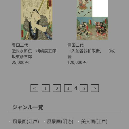
豊国三代
豊国三代
近世水滸伝 桐嶋辰五郎
「入船曽我和取楫」 3枚
坂東彦三郎
続
25,000円
120,000円
4
<
1
2
3
5
>
ジャンル一覧
風景画(江戸)
風景画(明治)
美人画(江戸)