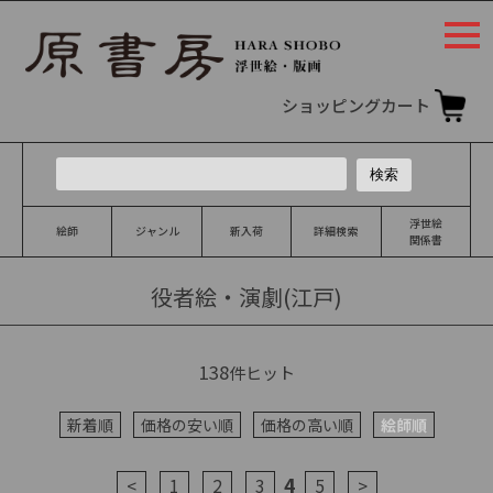
togg
navi
ショッピングカート
浮世絵
絵師
ジャンル
新入荷
詳細検索
関係書
役者絵・演劇(江戸)
138
件ヒット
新着順
価格の安い順
価格の高い順
絵師順
4
<
1
2
3
5
>