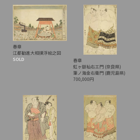
春章
江都勧進大相撲浮絵之図
SOLD
春章
虹ヶ嶽杣右エ門 (奈良県)
筆ノ海金右衛門 (鹿児島県)
700,000円