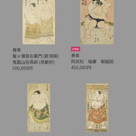
new
春章
春英
鷲ヶ濵音右衛門 (新潟県)
阿武松 稲妻 取組図
鬼面山谷吾郎 (京都府)
450,000円
500,000円