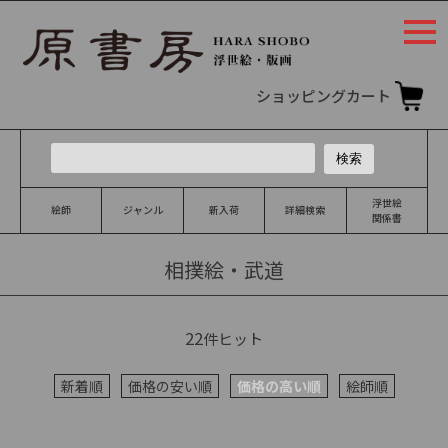
togg
navi
ショッピングカート
浮世絵
絵師
ジャンル
新入荷
詳細検索
関係書
相撲絵・武道
22
件ヒット
新着順
価格の安い順
価格の高い順
絵師順