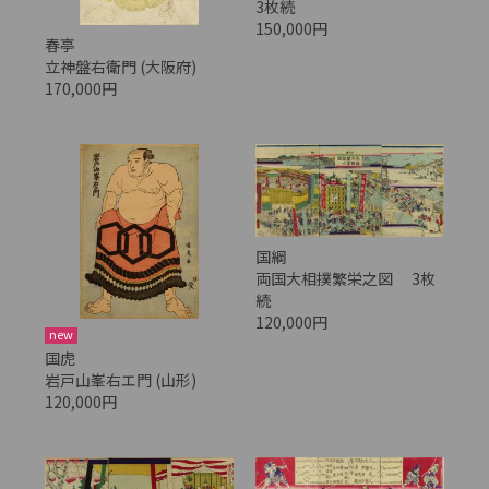
3枚続
150,000円
春亭
立神盤右衛門 (大阪府)
170,000円
国綱
両国大相撲繁栄之図 3枚
続
120,000円
new
国虎
岩戸山峯右エ門 (山形)
120,000円