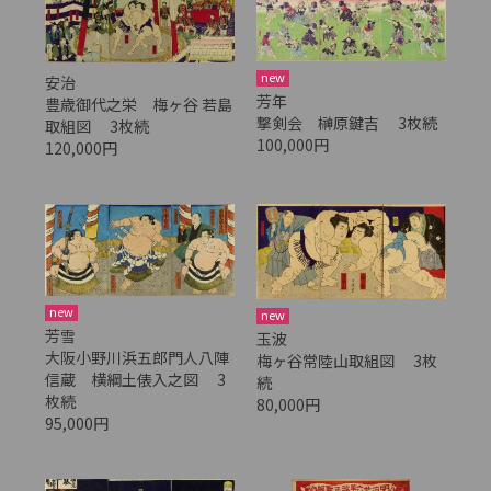
new
安治
芳年
豊歳御代之栄 梅ヶ谷 若島
撃剣会 榊原鍵吉 3枚続
取組図 3枚続
100,000円
120,000円
new
new
芳雪
玉波
大阪小野川浜五郎門人八陣
梅ヶ谷常陸山取組図 3枚
信蔵 横綱土俵入之図 3
続
枚続
80,000円
95,000円