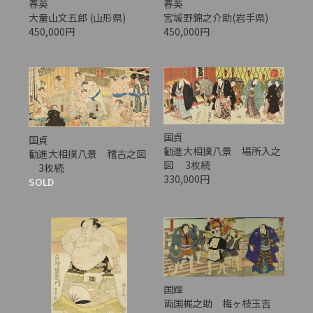
春英
春英
大童山文五郎 (山形県)
宮城野錦之介助(岩手県)
450,000円
450,000円
国貞
国貞
勧進大相撲八景 場所入之
勧進大相撲八景 稽古之図
図 3枚続
3枚続
330,000円
SOLD
国輝
両国梶之助 梅ヶ枝玉吉