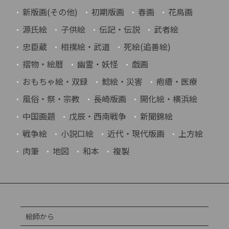
新版画(その他)
初期版画
春画
花鳥画
源氏絵
子供絵
伝記・伝説
武者絵
忠臣蔵
相撲絵・武道
死絵(追善絵)
摺物・絵暦
幽霊・妖怪
戯画
おもちゃ絵・双録
鯰絵・災害
疱瘡・医療
風俗・祭・宗教
長崎版画
開化絵・横浜絵
中国画題
戊辰・西南戦争
新聞錦絵
戦争絵
小説口絵
近代・現代版画
上方絵
肉筆
地図
和本
複製
絵師から