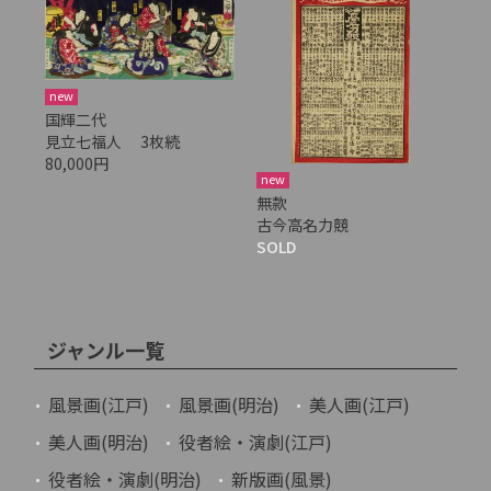
new
国輝二代
見立七福人 3枚続
80,000円
new
無款
古今高名力競
SOLD
ジャンル一覧
風景画(江戸)
風景画(明治)
美人画(江戸)
美人画(明治)
役者絵・演劇(江戸)
役者絵・演劇(明治)
新版画(風景)