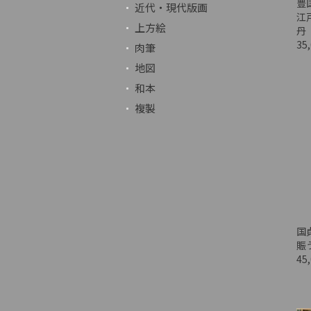
豊
近代・現代版画
江
上方絵
丹
35
肉筆
地図
和本
複製
国
賑
45