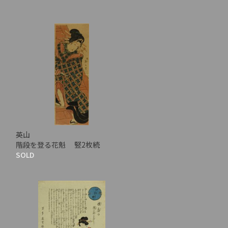
英山
階段を登る花魁 竪2枚続
SOLD