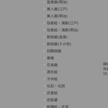
風景画(明治)
美人画(江戸)
美人画(明治)
役者絵・演劇(江戸)
役者絵・演劇(明治)
新版画(風景)
新版画(その他)
初期版画
春画
国
花鳥画
当
源氏絵
18
子供絵
伝記・伝説
武者絵
忠臣蔵
相撲絵・武道