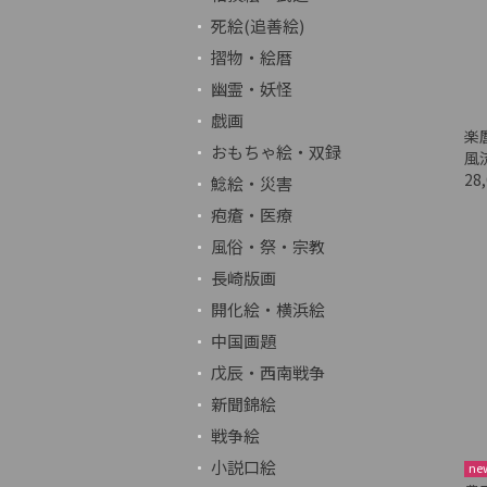
死絵(追善絵)
摺物・絵暦
幽霊・妖怪
戯画
楽
おもちゃ絵・双録
風
28
鯰絵・災害
疱瘡・医療
風俗・祭・宗教
長崎版画
開化絵・横浜絵
中国画題
戊辰・西南戦争
新聞錦絵
戦争絵
小説口絵
ne