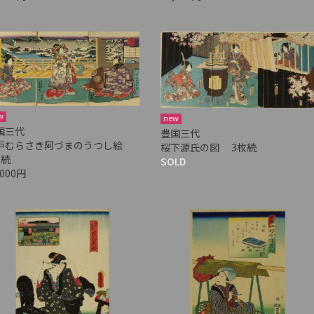
w
new
国三代
豊国三代
戸むらさき阿づまのうつし絵
桜下源氏の図 3枚続
枚続
SOLD
,000円