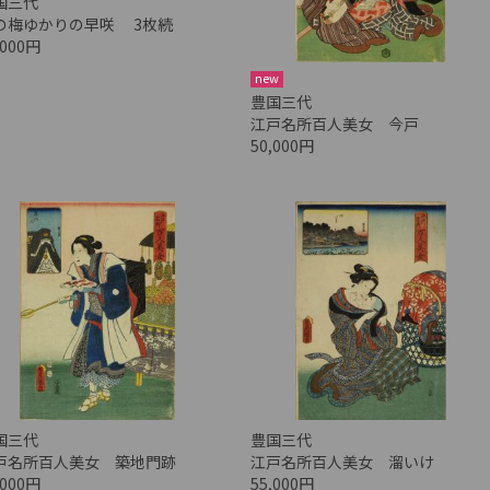
国三代
の梅ゆかりの早咲 3枚続
,000円
new
豊国三代
江戸名所百人美女 今戸
50,000円
国三代
豊国三代
戸名所百人美女 築地門跡
江戸名所百人美女 溜いけ
,000円
55,000円