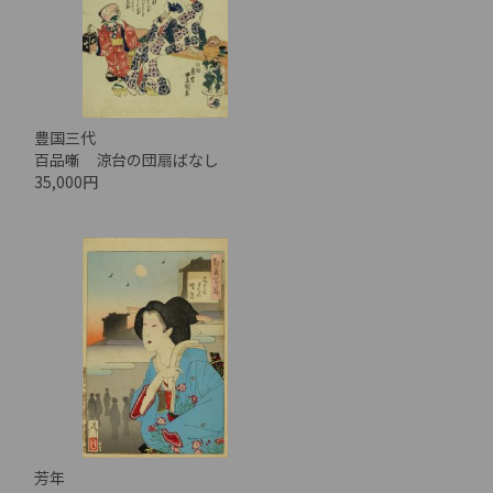
豊国三代
百品噺 涼台の団扇ばなし
35,000円
芳年