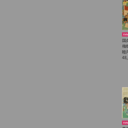
ne
国
梅
睦
48
ne