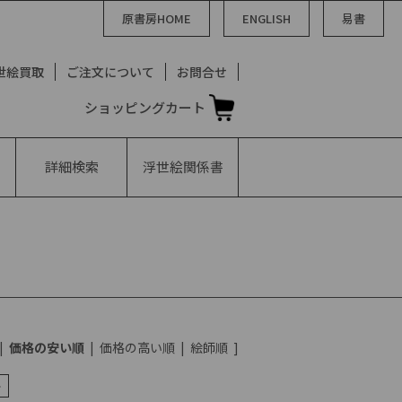
原書房HOME
ENGLISH
易書
世絵買取
ご注文について
お問合せ
ショッピングカート
詳細検索
浮世絵
関係書
|
価格の安い順
|
価格の高い順
|
絵師順
]
>