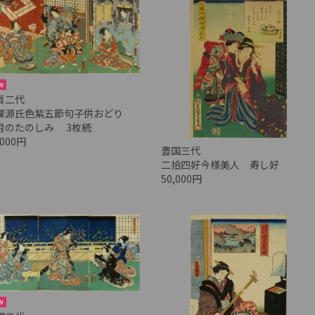
w
貞二代
蝶源氏色紫五節句子供おどり
月のたのしみ 3枚続
,000円
豊国三代
二拾四好今様美人 寿し好
50,000円
w