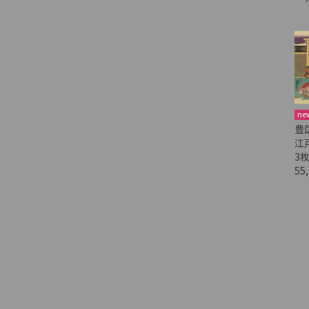
ne
豊
江
3
55