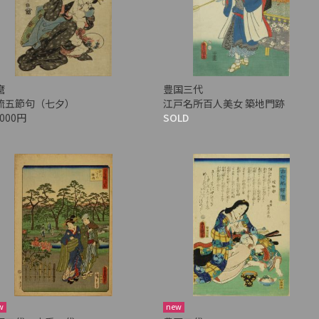
麿
豊国三代
流五節句（七夕）
江戸名所百人美女 築地門跡
,000円
SOLD
w
new