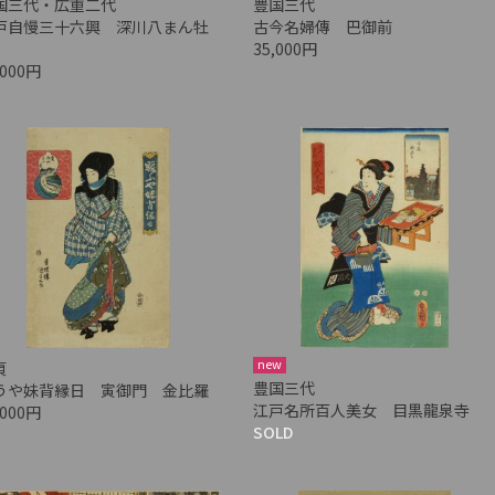
国三代・広重二代
豊国三代
戸自慢三十六興 深川八まん牡
古今名婦傳 巴御前
35,000円
,000円
new
貞
豊国三代
うや妹背縁日 寅御門 金比羅
江戸名所百人美女 目黒龍泉寺
,000円
SOLD