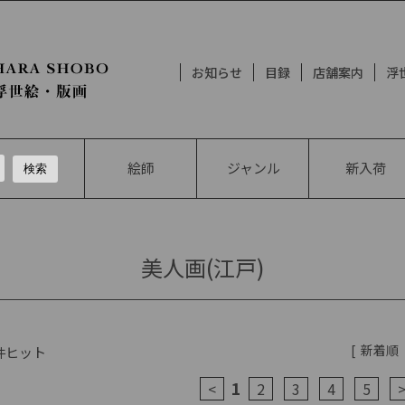
お知らせ
目録
店舗案内
浮
絵師
ジャンル
新入荷
美人画(江戸)
[
新着順
件ヒット
1
<
2
3
4
5