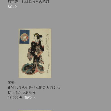
月百姿 しはゐまちの暁月
SOLD
国安
化物もうらやみせん閨の内 ひとつ
枕にふたつあたま
48,000円
商談中