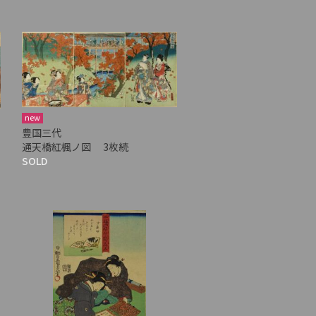
new
豊国三代
通天橋紅楓ノ図 3枚続
SOLD