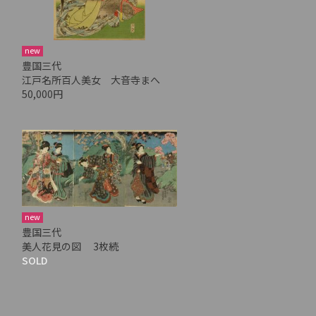
new
豊国三代
江戸名所百人美女 大音寺まへ
50,000円
new
豊国三代
美人花見の図 3枚続
SOLD