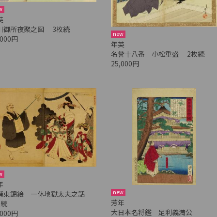
w
英
川御所夜聚之図 3枚続
new
,000円
年英
名誉十八番 小松重盛 2枚続
25,000円
w
年
new
撰東錦絵 一休地獄太夫之話
芳年
枚続
大日本名将鑑 足利義満公
,000円