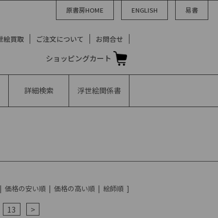
原書房HOME
ENGLISH
易書
世絵買取
ご注文について
お問合せ
ショッピングカート
詳細検索
浮世絵
関係書
|
価格の安い順
|
価格の高い順
|
絵師順
]
13
>