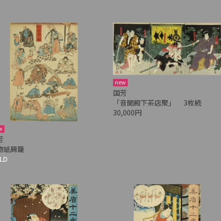
new
国芳
「音聞殿下茶店聚」 3枚続
30,000円
w
芳
物紙屑籠
LD