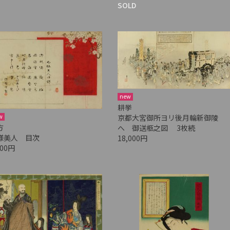
SOLD
new
耕挙
w
京都大宮御所ヨリ後月輪新御陵
方
へ 御送柩之図 3枚続
様美人 目次
18,000円
000円