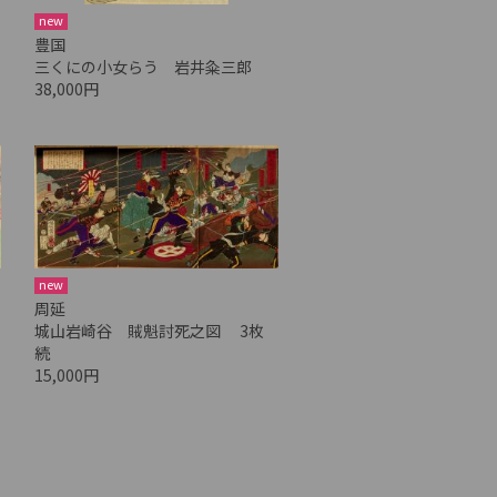
new
豊国
三くにの小女らう 岩井粂三郎
38,000円
new
周延
城山岩崎谷 賊魁討死之図 3枚
続
15,000円