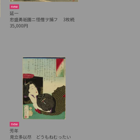
new
延一
忠盛勇祇園ニ怪僧ヲ捕フ 3枚続
35,000円
new
芳年
見立多以尽 どうもねむったい