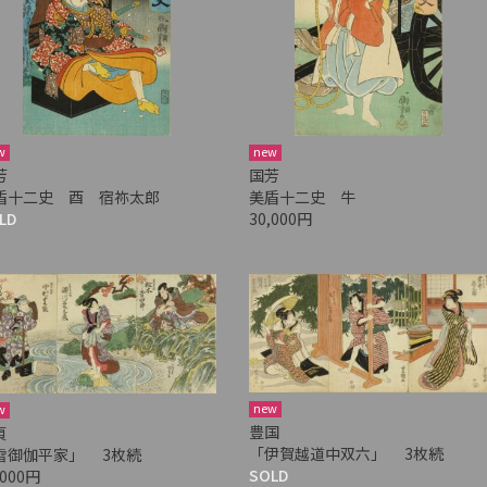
w
new
芳
国芳
盾十二史 酉 宿祢太郎
美盾十二史 牛
LD
30,000円
new
w
豊国
貞
「伊賀越道中双六」 3枚続
雪御伽平家」 3枚続
SOLD
,000円