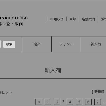
お知らせ
目録
店舗案内
浮
絵師
ジャンル
新入荷
新入荷
[
新着順
件ヒット
3
...
<
1
2
4
5
6
7