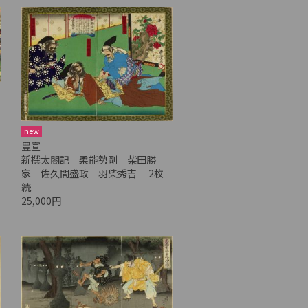
new
豊宣
新撰太閤記 柔能勢剛 柴田勝
家 佐久間盛政 羽柴秀吉 2枚
続
25,000円