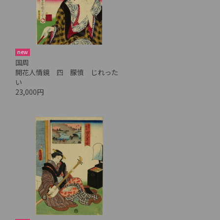
new
国周
開花人情鏡 四 朦憤 じれった
い
23,000円