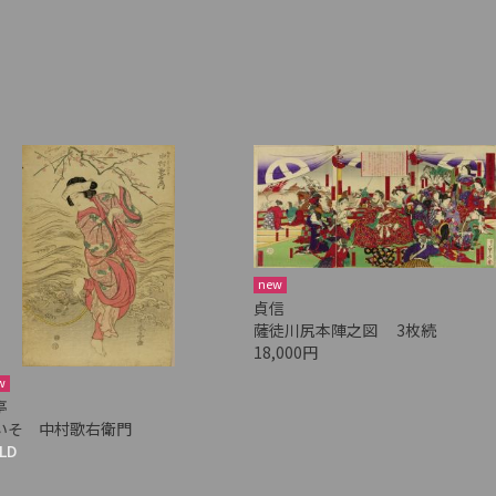
new
貞信
薩徒川尻本陣之図 3枚続
18,000円
w
亭
いそ 中村歌右衛門
LD