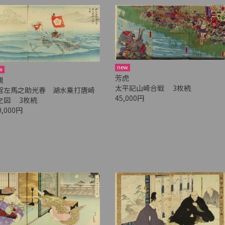
new
w
芳虎
親
太平記山崎合戦 3枚続
智左馬之助光春 湖水乗打唐崎
45,000円
之図 3枚続
0,000円