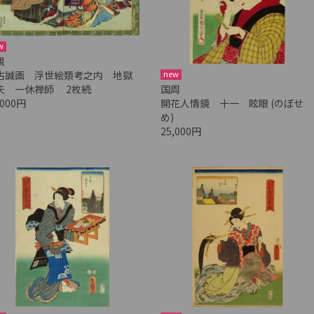
w
親
new
古誠画 浮世絵類考之内 地獄
国周
夫 一休禅師 2枚続
開花人情鏡 十一 眩眼 (のぼせ
,000円
め)
25,000円