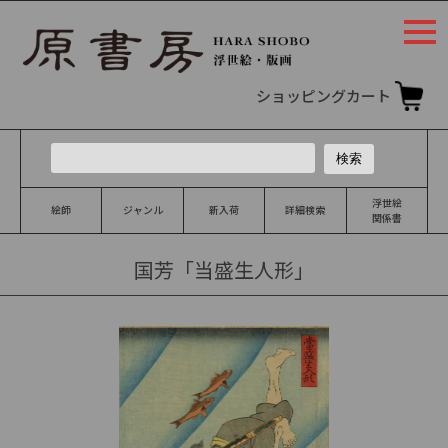
togg
navi
ショッピングカート
浮世絵
絵師
ジャンル
新入荷
詳細検索
関係書
国芳「当盛生人形」