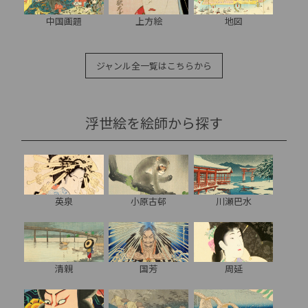
中国画題
上方絵
地図
ジャンル全一覧はこちらから
浮世絵を絵師から探す
英泉
小原古邨
川瀬巴水
清親
国芳
周延