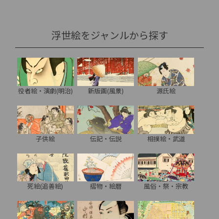
浮世絵をジャンルから探す
役者絵・演劇(明治)
新版画(風景)
源氏絵
子供絵
伝記・伝説
相撲絵・武道
死絵(追善絵)
摺物・絵暦
風俗・祭・宗教