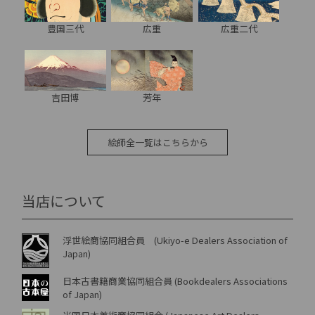
豊国三代
広重
広重二代
吉田博
芳年
絵師全一覧はこちらから
当店について
浮世絵商協同組合員 (Ukiyo-e Dealers Association of
Japan)
日本古書籍商業協同組合員 (Bookdealers Associations
of Japan)