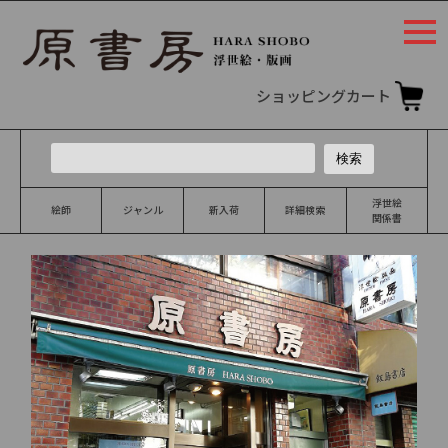
togg
navi
ショッピングカート
浮世絵
絵師
ジャンル
新入荷
詳細検索
関係書