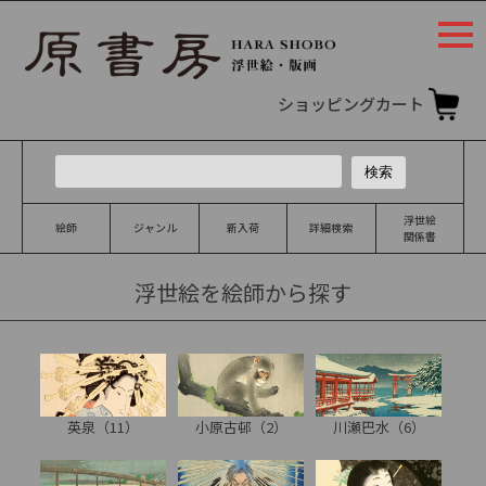
togg
navi
ショッピングカート
浮世絵
絵師
ジャンル
新入荷
詳細検索
関係書
浮世絵を絵師から探す
英泉（11）
小原古邨（2）
川瀬巴水（6）