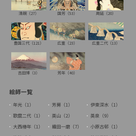
清親（27）
国芳（53）
周延（20）
豊国三代（121）
広重（23）
広重二代（13）
吉田博（3）
芳年（40）
絵師一覧
年光（1）
芳房（1）
伊東深水（1）
歌麿二代（1）
英山（2）
英泉（9）
大西椿年（1）
織田一磨（7）
小原古邨（1）