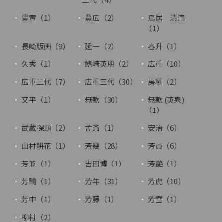
豊宣（1）
豊広（2）
鳥居 清満
（1）
長崎版画（9）
延一（2）
春升（1）
久秀（1）
鰭崎英朋（2）
広重（10）
広重二代（7）
広重三代（30）
房種（2）
又平（1）
無款（30）
無款 (英泉)
（1）
武蔵探題（2）
孟斎（1）
安治（6）
山村耕花（1）
芳幾（28）
芳員（6）
芳兼（1）
吉田博（1）
芳艶（1）
芳鶴（1）
芳年（31）
芳虎（10）
芳中（1）
芳藤（1）
芳雪（1）
柳村（2）