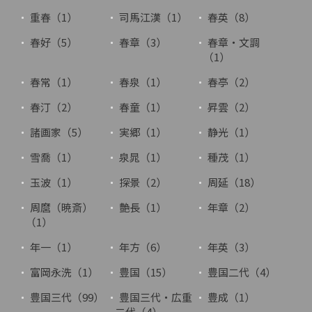
重春（1）
司馬江漢（1）
春英（8）
春好（5）
春章（3）
春章・文調
（1）
春常（1）
春泉（1）
春亭（2）
春汀（2）
春童（1）
昇雲（2）
諸画家（5）
実郷（1）
静光（1）
雪喬（1）
泉晁（1）
種茂（1）
玉波（1）
探景（2）
周延（18）
周麿（暁斎）
艶長（1）
年章（2）
（1）
年一（1）
年方（6）
年英（3）
富岡永洗（1）
豊国（15）
豊国二代（4）
豊国三代（99）
豊国三代・広重
豊成（1）
二代（4）