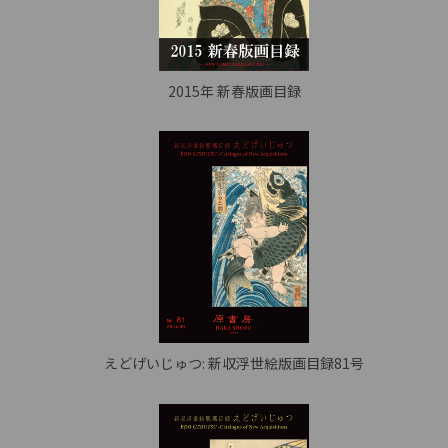
2015年 新春版画目録
えどげいじゅつ: 新収浮世絵版画目録81号