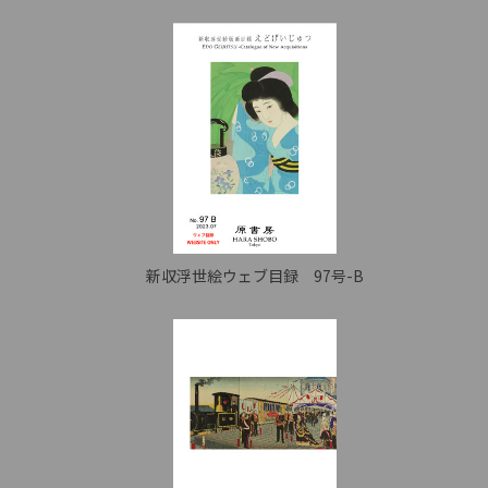
新収浮世絵ウェブ目録 97号-B