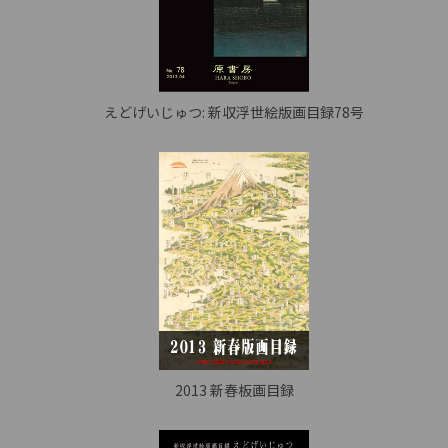
えどげいじゅつ: 新収浮世絵版画目録78号
2013 新春板画目録