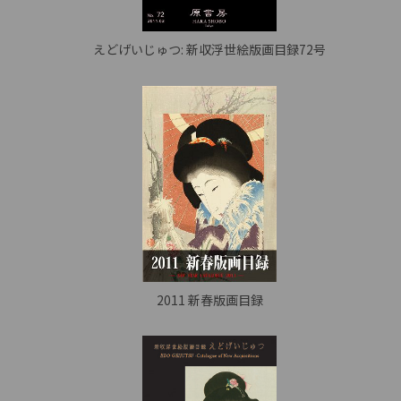
えどげいじゅつ: 新収浮世絵版画目録72号
2011 新春版画目録