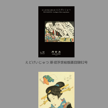
えどげいじゅつ: 新収浮世絵版画目録82号