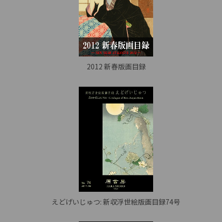
2012 新春版画目録
えどげいじゅつ: 新収浮世絵版画目録74号