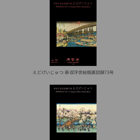
えどげいじゅつ: 新収浮世絵版画目録73号