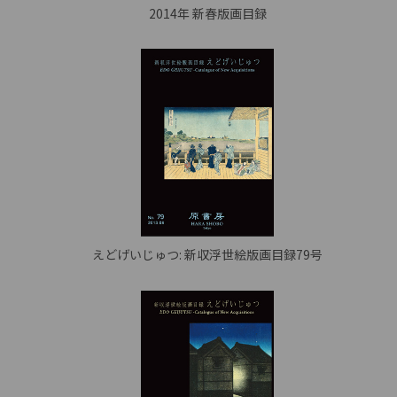
2014年 新春版画目録
えどげいじゅつ: 新収浮世絵版画目録79号