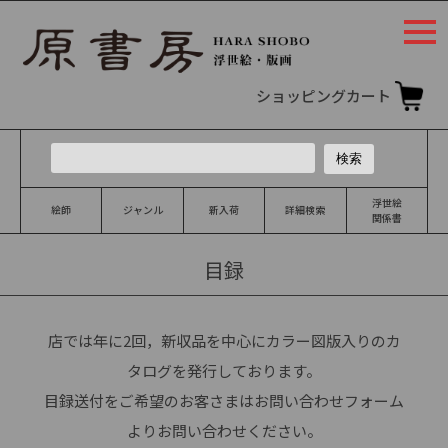
togg
navi
ショッピングカート
浮世絵
絵師
ジャンル
新入荷
詳細検索
関係書
目録
店では年に2回，新収品を中心にカラー図版入りのカ
タログを発行しております。
目録送付をご希望のお客さまは
お問い合わせフォーム
よりお問い合わせください。