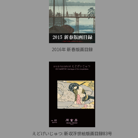
2016年 新春版画目録
えどげいじゅつ: 新収浮世絵版画目録83号