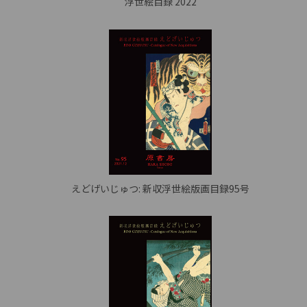
浮世絵目録 2022
えどげいじゅつ: 新収浮世絵版画目録95号