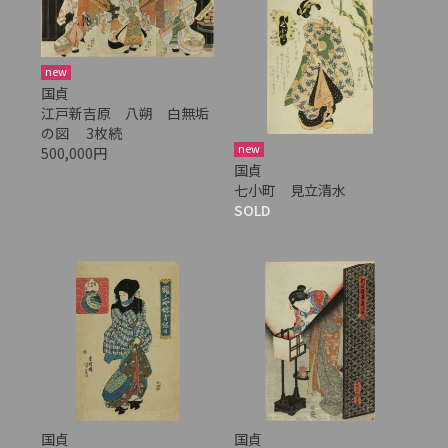
new
国貞
江戸新吉原 八朔 白無垢
の図 3枚続
new
500,000円
国貞
七小町 見立清水
SOLD
国貞
国貞