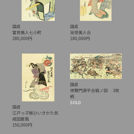
国貞
国貞
當世美人七小町
当世美人合
280,000円
180,000円
国貞
待賢門源平合戦ノ図 3枚
続
SOLD
国貞
江戸っ子揃ひいきかた気
成田屋風
150,000円