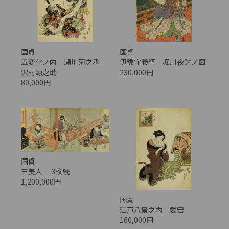
国貞
国貞
五変化ノ内 瀬川菊之丞
伊豫守義経 堀川夜討ノ図
沢村源之助
230,000円
80,000円
国貞
三美人 3枚続
1,200,000円
国貞
江戸八景之内 愛宕
160,000円