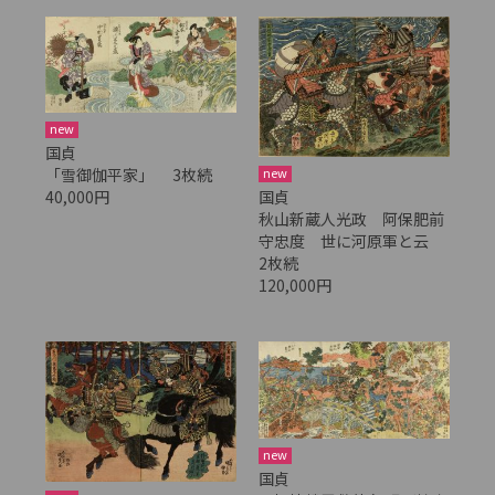
new
国貞
「雪御伽平家」 3枚続
new
40,000円
国貞
秋山新蔵人光政 阿保肥前
守忠度 世に河原軍と云
2枚続
120,000円
new
国貞