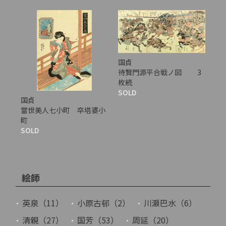
国貞
待賢門源平合戦ノ図 3
枚続
SOLD
国貞
當世美人七小町 卒塔婆小
町
SOLD
絵師
英泉（11）
小原古邨（2）
川瀬巴水（6）
清親（27）
国芳（53）
周延（20）