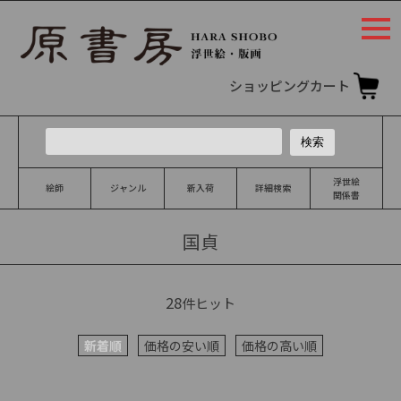
togg
navi
ショッピングカート
浮世絵
絵師
ジャンル
新入荷
詳細検索
関係書
国貞
28
件ヒット
新着順
価格の安い順
価格の高い順