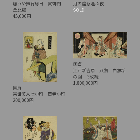
賑うや妹背縁日 寅御門
月の陰忍逢ふ夜
金比羅
SOLD
45,000円
国貞
江戸新吉原 八朔 白無垢
の図 3枚続
1,800,000円
国貞
當世美人七小町 関寺小町
200,000円