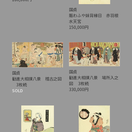
国貞
賑わふや妹背縁日 赤羽根
水天宮
150,000円
国貞
国貞
勧進大相撲八景 場所入之
勧進大相撲八景 稽古之図
図 3枚続
3枚続
330,000円
SOLD