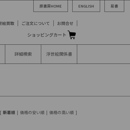
原書房HOME
ENGLISH
易書
世絵買取
ご注文について
お問合せ
ショッピングカート
詳細検索
浮世絵
関係書
[
新着順
|
価格の安い順
|
価格の高い順
]