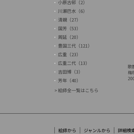
小原古邨（2）
川瀬巴水（6）
清親（27）
国芳（53）
周延（20）
豊国三代（121）
広重（23）
広重二代（13）
歌
吉田博（3）
梅
20
芳年（40）
> 絵師全一覧はこちら
絵師から
ジャンルから
詳細検