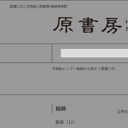
歌麿二代 | 浮世絵 | 原書房 神田神保町
浮世絵トップ
>
絵師から探す
> 歌麿二代
絵師
1
件
英泉（11）