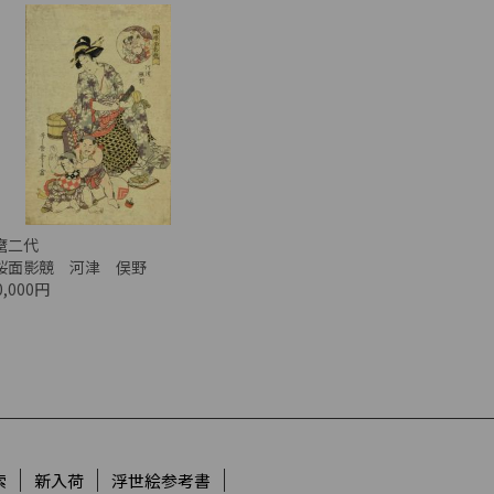
麿二代
桜面影競 河津 俣野
0,000円
索
新入荷
浮世絵参考書