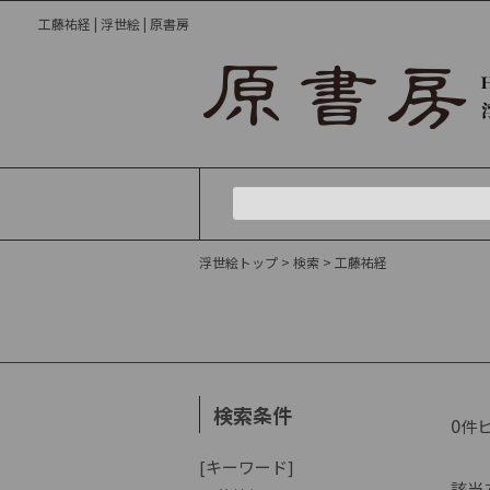
工藤祐経 | 浮世絵 | 原書房
浮世絵トップ
> 検索
> 工藤祐経
検索条件
0
件
[キーワード]
該当