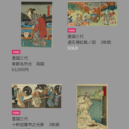
new
豊国三代
通天橋紅楓ノ図 3枚続
SOLD
new
豊国三代
東都名所合 両国
63,000円
new
豊国三代
十軒店雛市之光景 3枚続