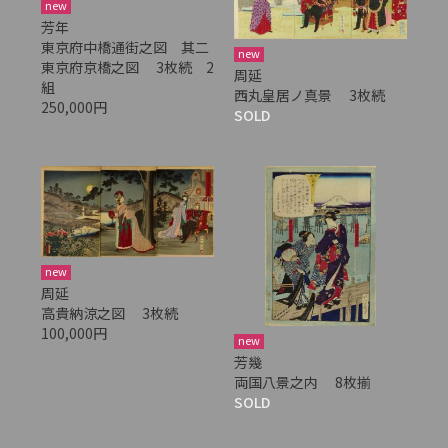
new
芳年
東京府中橋通街之図 其二
new
東京府京橋之図 3枚続 2
周延
組
西丸皇居ノ真景 3枚続
250,000円
SOLD
new
周延
高貴納涼之図 3枚続
100,000円
new
芳幾
両国八景之内 8枚揃
SOLD