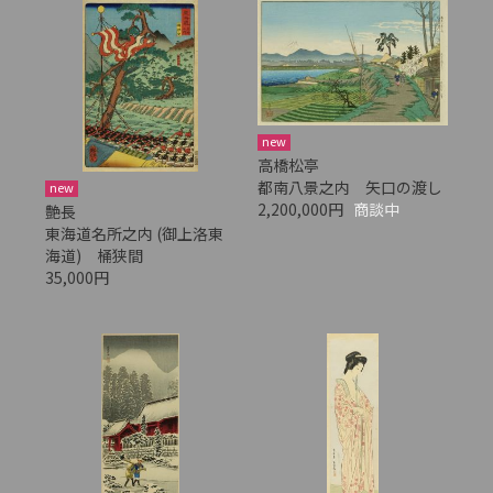
new
高橋松亭
都南八景之内 矢口の渡し
new
2,200,000円
商談中
艶長
東海道名所之内 (御上洛東
海道) 桶狭間
35,000円