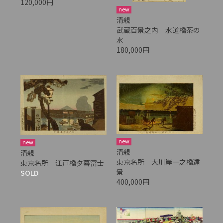
120,000円
new
清親
武蔵百景之内 水道橋茶の
水
180,000円
new
new
清親
清親
東京名所 大川岸一之橋遠
東京名所 江戸橋夕暮冨士
景
SOLD
400,000円