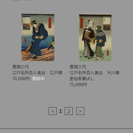
豊国三代
豊国三代
江戸名所百人美女 江戸橋
江戸名所百人美女 大川橋
70,000円
商談中
里俗吾妻ばし
75,000円
1
<
2
>