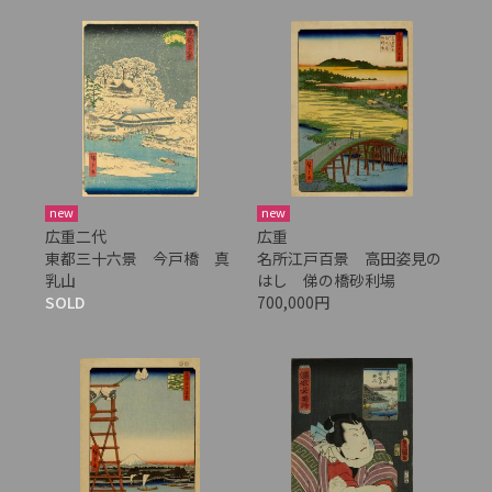
new
new
広重二代
広重
東都三十六景 今戸橋 真
名所江戸百景 高田姿見の
乳山
はし 俤の橋砂利場
SOLD
700,000円