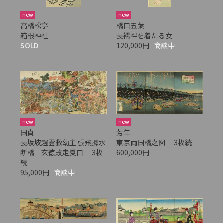
new
new
高橋松亭
橋口五葉
箱根神社
長襦袢を着たる女
SOLD
120,000円
商談中
new
new
国貞
芳年
長坂坡趙雲救幼主 張飛據水
東京両国橋之図 3枚続
断橋 玄徳敗走夏口 3枚
600,000円
続
95,000円
商談中