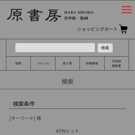
togg
navi
ショッピングカート
浮世絵
絵師
ジャンル
新入荷
詳細検索
関係書
検索
検索条件
[キーワード]
橋
47
件ヒット