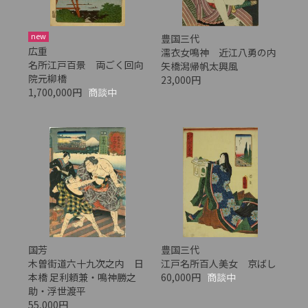
new
豊国三代
広重
濡衣女鳴神 近江八勇の内
名所江戸百景 両ごく回向
矢橋潟帰帆太興風
院元柳橋
23,000円
1,700,000円
商談中
国芳
豊国三代
木曽街道六十九次之内 日
江戸名所百人美女 京ばし
本橋 足利頼兼・鳴神勝之
60,000円
商談中
助・浮世渡平
55,000円