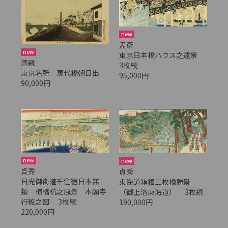
new
孟斎
new
東京日本橋ハウス之遠景
清親
3枚続
東京名所 萬代橋朝日出
95,000円
90,000円
new
new
貞秀
貞秀
日光御街道千住宿日本無
東海道箱根三枚橋勝景
類 楠橋杭之風景 本願寺
（御上洛東海道） 3枚続
行粧之図 3枚続
190,000円
220,000円