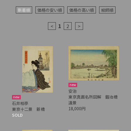
新着順
価格の安い順
価格の高い順
絵師順
1
<
2
>
new
安治
東京真画名所図解 鍛冶橋
new
遠景
石井柏亭
18,000円
東京十二景 新橋
SOLD