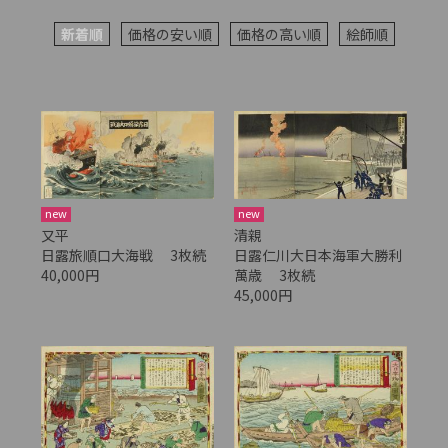
新着順
価格の安い順
価格の高い順
絵師順
new
new
又平
清親
日露旅順口大海戦 3枚続
日露仁川大日本海軍大勝利
40,000円
萬歳 3枚続
45,000円