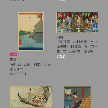
国周
「船弁慶」中村芝翫 市川
海老蔵 中村福助 市川団十
郎 市川左団次 3枚続
new
SOLD
広重
名所江戸百景 利根川ばら
ばらまつ
450,000円