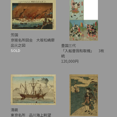
芳国
京坂名所図会 大坂松嶋廓
出火之図
豊国三代
SOLD
「入船曽我和取楫」 3枚
続
120,000円
清親
東京名所 品川海上眺望