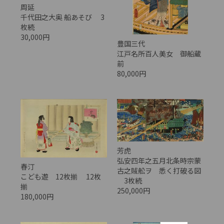
周延
千代田之大奥 船あそび 3
枚続
30,000円
豊国三代
江戸名所百人美女 御船蔵
前
80,000円
芳虎
弘安四年之五月北条時宗蒙
春汀
古之賊舩ヲ 悉く打破る図
こども遊 12枚揃 12枚
3枚続
揃
250,000円
180,000円