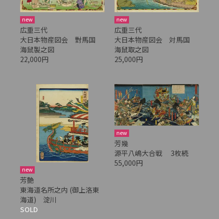
new
new
広重三代
広重三代
大日本物産図会 對馬国
大日本物産図会 対馬国
海鼠製之図
海鼠取之図
22,000円
25,000円
new
芳幾
源平八嶋大合戦 3枚続
55,000円
new
芳艶
東海道名所之内 (御上洛東
海道) 淀川
SOLD