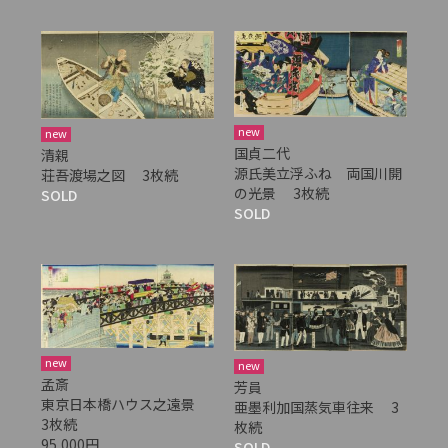
new
new
国貞二代
清親
源氏美立浮ふね 両国川開
荘吾渡場之図 3枚続
の光景 3枚続
SOLD
SOLD
new
new
孟斎
芳員
東京日本橋ハウス之遠景
亜墨利加国蒸気車往来 3
3枚続
枚続
95,000円
SOLD