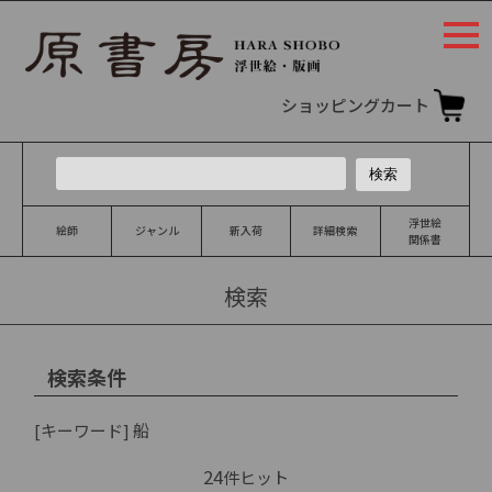
togg
navi
ショッピングカート
浮世絵
絵師
ジャンル
新入荷
詳細検索
関係書
検索
検索条件
[キーワード]
船
24
件ヒット