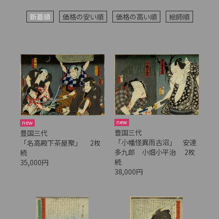
新着順
価格の安い順
価格の高い順
絵師順
new
new
豊国三代
豊国三代
「小幡怪異雨古沼」 安達
「名高殿下茶屋聚」 2枚
多九郎 小畑小平治 2枚
続
続
35,000円
38,000円