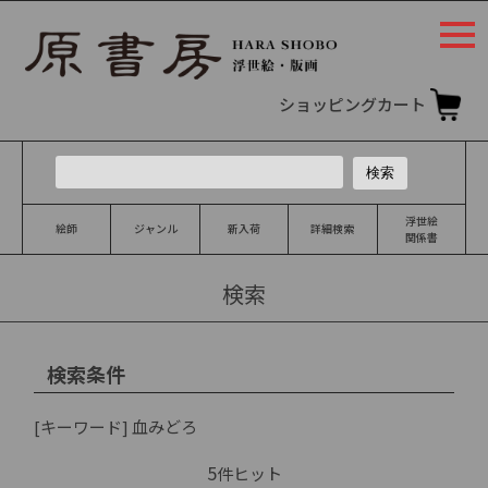
togg
navi
ショッピングカート
浮世絵
絵師
ジャンル
新入荷
詳細検索
関係書
検索
検索条件
[キーワード]
血みどろ
5
件ヒット