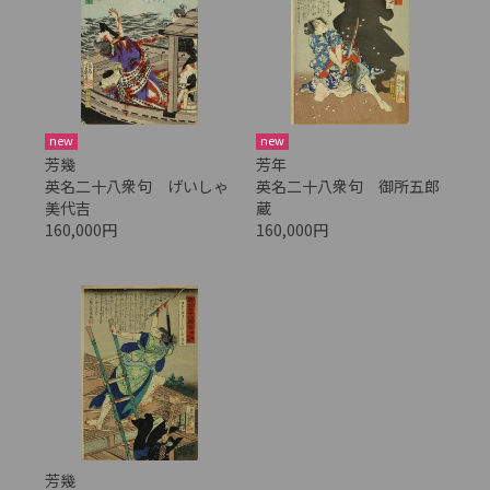
new
new
芳幾
芳年
英名二十八衆句 げいしゃ
英名二十八衆句 御所五郎
美代吉
蔵
160,000円
160,000円
芳幾