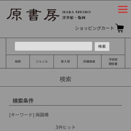
togg
navi
ショッピングカート
浮世絵
絵師
ジャンル
新入荷
詳細検索
関係書
検索
検索条件
[キーワード]
両国橋
3
件ヒット