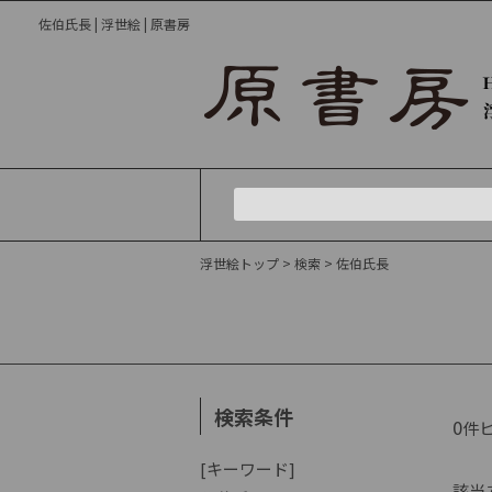
佐伯氏長 | 浮世絵 | 原書房
浮世絵トップ
> 検索
> 佐伯氏長
検索条件
0
件
[キーワード]
該当