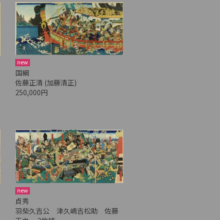
new
国綱
佐藤正清 (加藤清正)
250,000円
new
貞秀
羽柴久吉公 津久嶋吉松助 佐藤