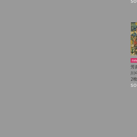
SO
ne
芳
川
2
SO