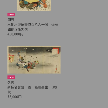
new
国芳
本朝水滸伝豪傑百八人一個 佐藤
四郎兵衛忠信
450,000円
new
久秀
新撰名誉鏡 義 名和長生 3枚
続
75,000円