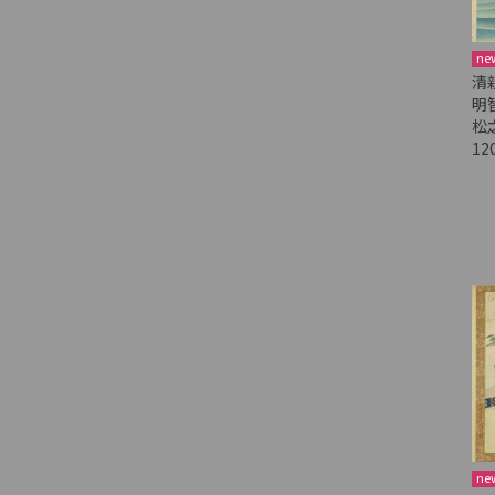
ne
清
明
松
12
ne