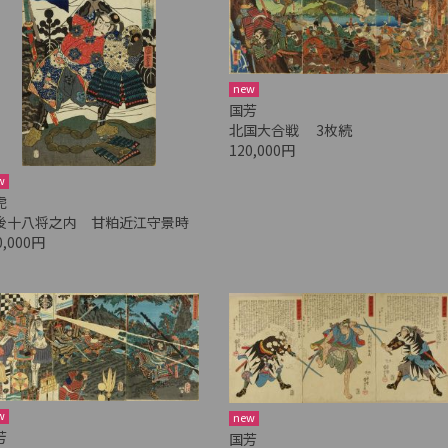
new
国芳
北国大合戦 3枚続
120,000円
w
虎
後十八将之内 甘粕近江守景時
0,000円
w
new
芳
国芳