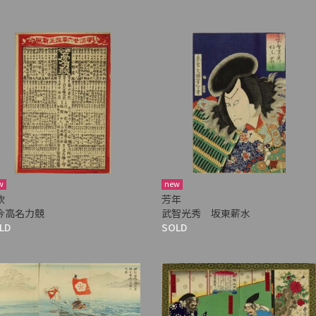
w
new
款
芳年
今高名力競
武智光秀 坂東薪水
LD
SOLD