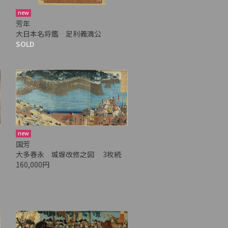
new
芳年
大日本名将鑑 足利義満公
SOLD
new
国芳
大多春永 城塀改修之図 3枚続
160,000円