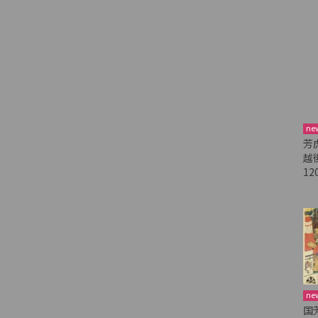
ne
芳
越
12
ne
国