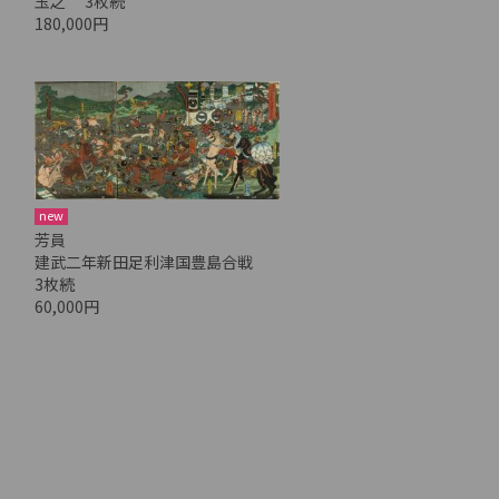
玉之 3枚続
180,000円
new
芳員
建武二年新田足利津国豊島合戦
3枚続
60,000円