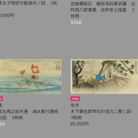
徳太子物部守屋誅伐ノ図 3枚
忠誠義臣伝 織部易兵衛武庸 古
林瓶八郎兼義 武林定七隆重 3
0,000円
枚続
SOLD
w
new
親
年方
智左馬之助光春 湖水乗打唐崎
木下藤吉郎市松の怪力ニ驚く図
之図 3枚続
3枚続
LD
85,000円