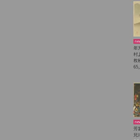
ne
年
村
枚
65
ne
芳
兄