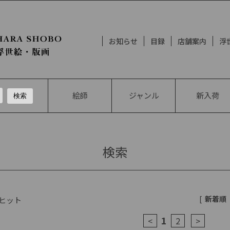
お知らせ
目録
店舗案内
浮
絵師
ジャンル
新入荷
検索
[
新着順
ヒット
1
<
2
>