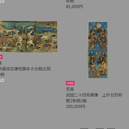
枚続
LD
85,000円
w
員
中島信玄謙信旗本大合戦之図
枚続
LD
new
芳員
武田二十四将画像 上杉廿四将
竪2枚続2組
200,000円