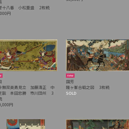
英
誉十八番 小松重盛 2枚続
,000円
w
new
周
国芳
今無双英勇見立 加藤清正 中
賤ヶ峯合戦之図 3枚続
芝翫 本田忠勝 市川団州 3
SOLD
続
0,000円