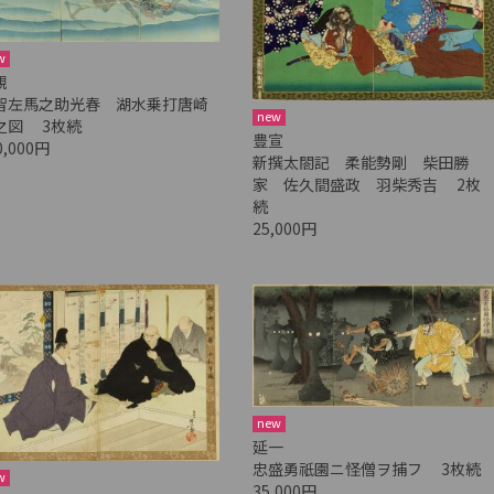
w
親
智左馬之助光春 湖水乗打唐崎
new
之図 3枚続
豊宣
0,000円
新撰太閤記 柔能勢剛 柴田勝
家 佐久間盛政 羽柴秀吉 2枚
続
25,000円
new
延一
忠盛勇祇園ニ怪僧ヲ捕フ 3枚続
w
35,000円