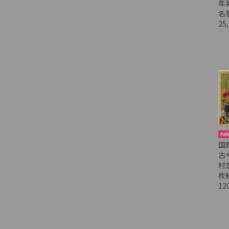
年
名
25
ne
国
古
村
枚
12