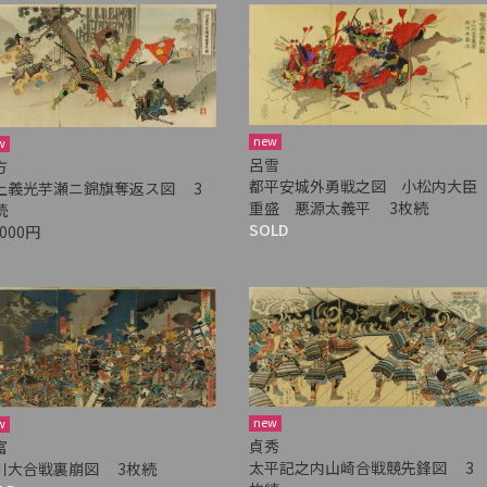
new
w
呂雪
方
都平安城外勇戦之図 小松内大臣
上義光芋瀬ニ錦旗奪返ス図 3
重盛 悪源太義平 3枚続
続
SOLD
,000円
new
w
貞秀
富
太平記之内山崎合戦競先鋒図 3
川大合戦裏崩図 3枚続