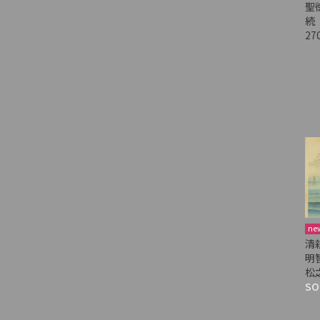
聖
続
27
ne
清
明
松
SO