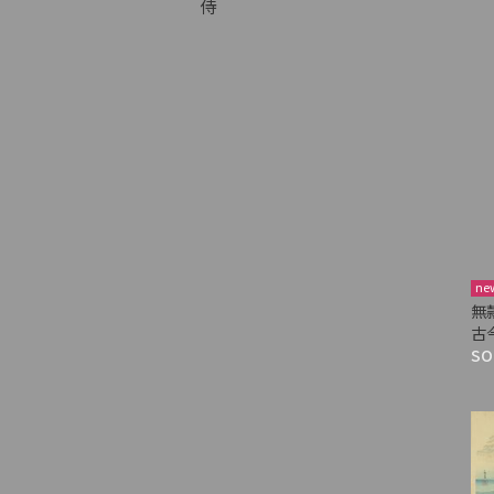
侍
ne
無
古
SO