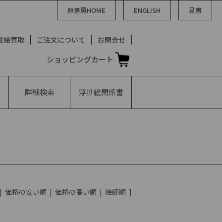
原書房HOME
ENGLISH
易書
世絵買取
ご注文について
お問合せ
ショッピングカート
詳細検索
浮世絵
関係書
|
価格の安い順
|
価格の高い順
|
絵師順
]