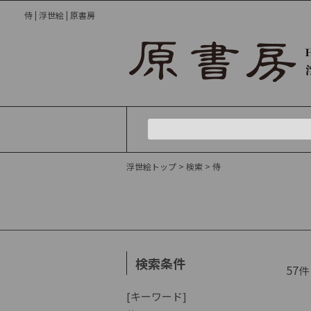
侍 | 浮世絵 | 原書房
浮世絵トップ
> 検索
> 侍
検索条件
57
件
[キーワード]