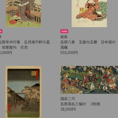
w
new
泉
英泉
吉原年中行事 五月端午軒の菖
吉原八景 玉屋内玉櫛 日本堤の
 若那屋内 花衣
落雁
0,000円
550,000円
国貞二代
吉原高名三幅対 3枚続
38,000円