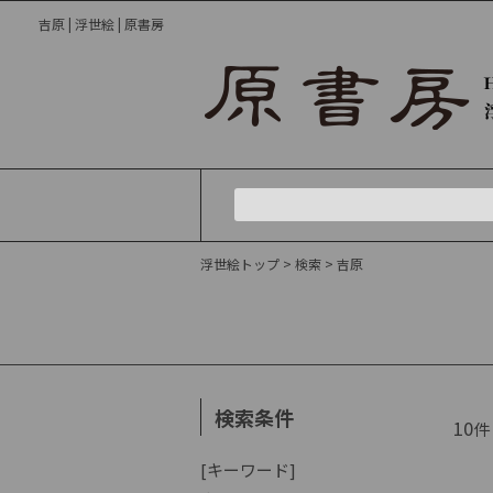
吉原 | 浮世絵 | 原書房
浮世絵トップ
> 検索
> 吉原
検索条件
10
件
[キーワード]