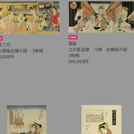
new
w
国貞
貞二代
江戸新吉原 八朔 白無垢の図
卍楼風呂場の図 3枚続
3枚続
0,000円
500,000円