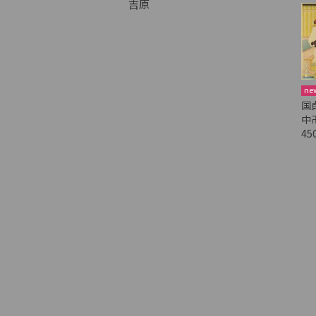
吉原
ne
国
中
45