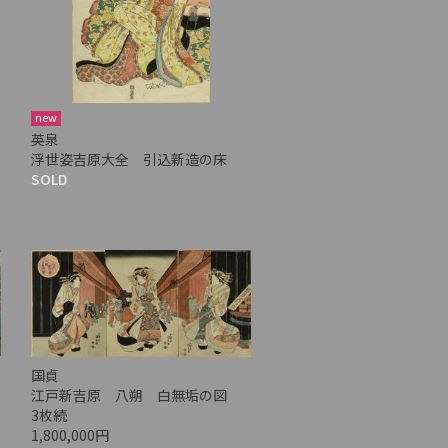
new
英泉
浮世姿吉原大全 引込新造の床
SOLD
国貞
江戸新吉原 八朔 白無垢の図
3枚続
1,800,000円