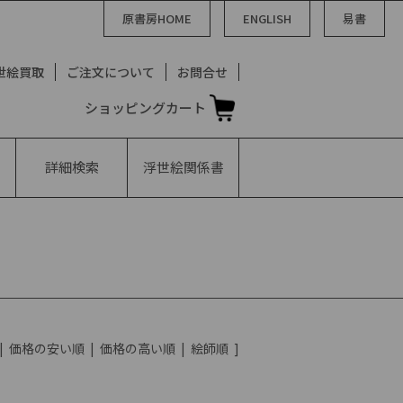
原書房HOME
ENGLISH
易書
世絵買取
ご注文について
お問合せ
ショッピングカート
詳細検索
浮世絵
関係書
|
価格の安い順
|
価格の高い順
|
絵師順
]