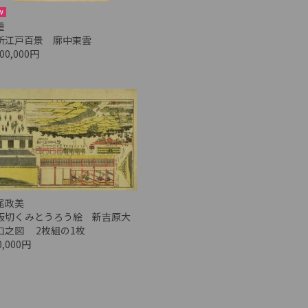
w
重
所江戸百景 廓中東雲
800,000円
尾政美
板切くみとうろう絵 新吉原大
口之図 2枚組の1枚
0,000円