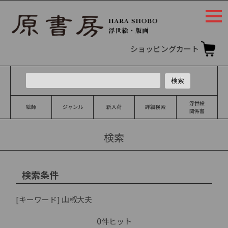
togg
navi
ショッピングカート
浮世絵
絵師
ジャンル
新入荷
詳細検索
関係書
検索
検索条件
[キーワード]
山椒大夫
0
件ヒット