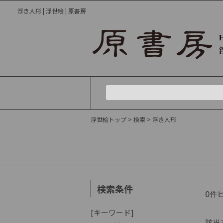
浮き人形 | 浮世絵 | 原書房
浮世絵トップ
> 検索
> 浮き人形
検索条件
0
件
[キーワード]
該当