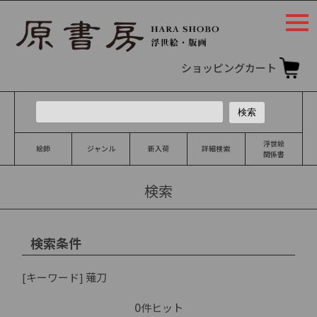
togg
navi
ショッピングカート
浮世絵
絵師
ジャンル
新入荷
詳細検索
関係書
検索
検索条件
[キーワード]
薙刀
0
件ヒット