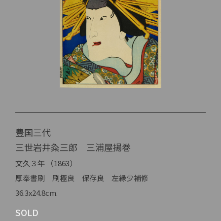
豊国三代
三世岩井粂三郎 三浦屋揚巻
文久３年 （1863）
厚奉書刷 刷極良 保存良 左縁少補修
36.3x24.8cm.
SOLD