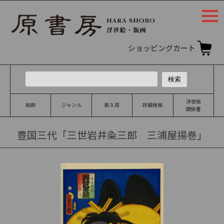
togg
navi
ショッピングカート
浮世絵
絵師
ジャンル
新入荷
詳細検索
関係書
豊国三代「三世岩井粂三郎 三浦屋揚巻」