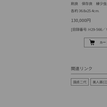
刷良 保存良 縁少虫
各約 36.8x25.4cm.
130,000円
[目録番号: H29-566／ We
関連リンク
国貞二代
美人画(江