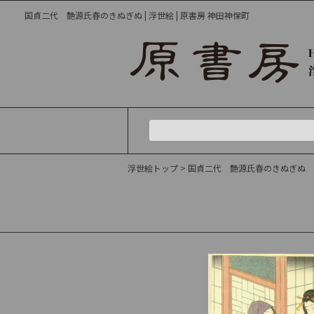
国貞二代 艶源氏春のきぬぎぬ | 浮世絵 | 原書房 神田神保町
浮世絵トップ
> 国貞二代 艶源氏春のきぬぎぬ