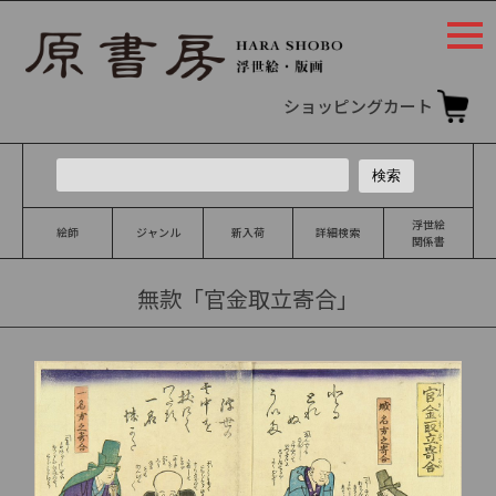
togg
navi
ショッピングカート
浮世絵
絵師
ジャンル
新入荷
詳細検索
関係書
無款「官金取立寄合」