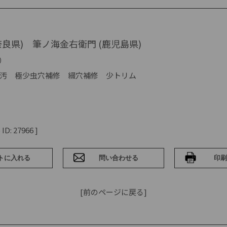
奈良県) 筆ノ海金右衛門 (鹿児島県)
3）
汚 極少虫穴補修 綴穴補修 少トリム
D: 27966 ]
[前のページに戻る]