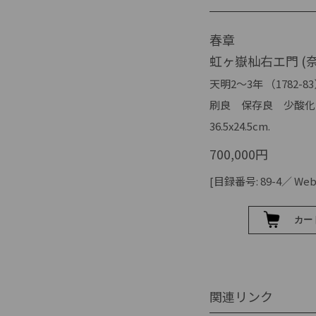
春章
虹ヶ嶽杣右エ門 (
天明2～3年 （1782-8
刷良 保存良 少酸化
36.5x24.5cm.
700,000円
[目録番号: 89-4／ Web I
関連リンク