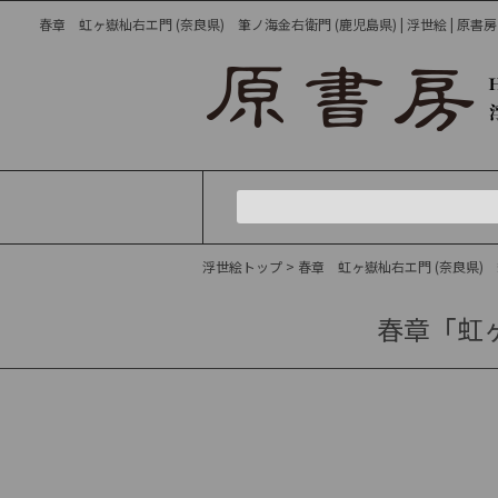
春章 虹ヶ嶽杣右エ門 (奈良県) 筆ノ海金右衛門 (鹿児島県) | 浮世絵 | 原書
浮世絵トップ
> 春章 虹ヶ嶽杣右エ門 (奈良県)
春章「虹ヶ