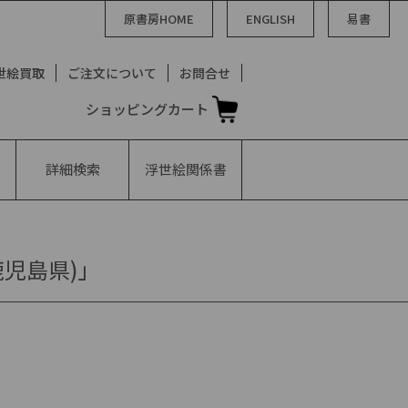
原書房HOME
ENGLISH
易書
世絵買取
ご注文について
お問合せ
ショッピングカート
詳細検索
浮世絵
関係書
鹿児島県)」