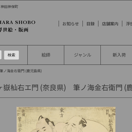
房 神田神保町
お知らせ
目録
店舗案内
浮
絵師
ジャンル
新入荷
 筆ノ海金右衛門 (鹿児島県)
嶽杣右エ門 (奈良県) 筆ノ海金右衛門 (