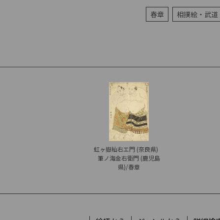
春章
相撲絵・武道
虹ヶ嶽杣右エ門 (奈良県)
筆ノ海金右衛門 (鹿児島
県)/春章