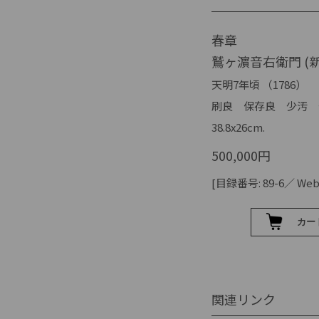
春章
鷲ヶ濵音右衛門 (
天明7年頃 （1786）
刷良 保存良 少汚 
38.8x26cm.
500,000円
[目録番号: 89-6／ Web I
関連リンク