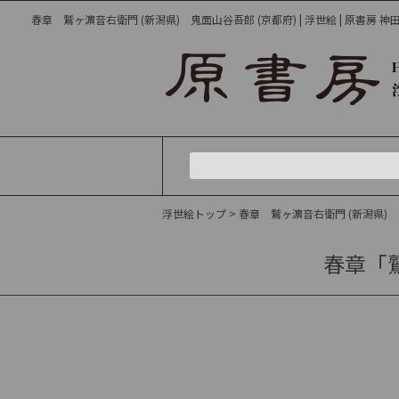
春章 鷲ヶ濵音右衛門 (新潟県) 鬼面山谷吾郎 (京都府) | 浮世絵 | 原書房 神
浮世絵トップ
> 春章 鷲ヶ濵音右衛門 (新潟県)
春章「鷲