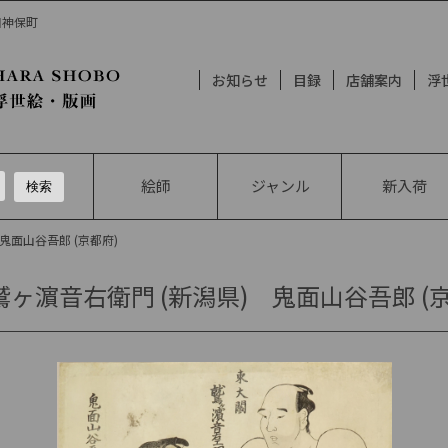
田神保町
お知らせ
目録
店舗案内
浮
絵師
ジャンル
新入荷
 鬼面山谷吾郎 (京都府)
ヶ濵音右衛門 (新潟県) 鬼面山谷吾郎 (