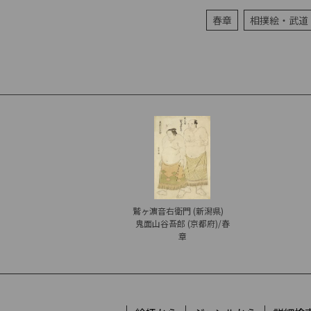
春章
相撲絵・武道
鷲ヶ濵音右衛門 (新潟県)
鬼面山谷吾郎 (京都府)/春
章