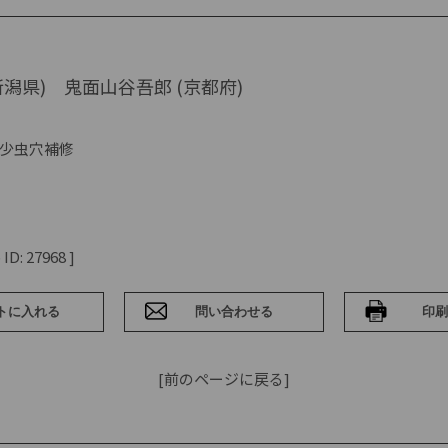
新潟県) 鬼面山谷吾郎 (京都府)
少虫穴補修
D: 27968 ]
[前のページに戻る]