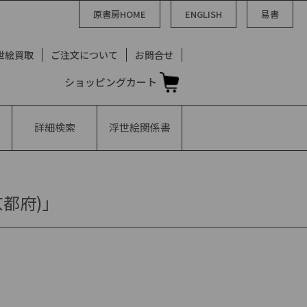
原書房HOME
ENGLISH
易書
世絵買取
ご注文について
お問合せ
ショッピングカート
詳細検索
浮世絵
関係書
京都府)」