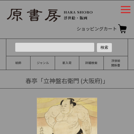
togg
navi
ショッピングカート
浮世絵
絵師
ジャンル
新入荷
詳細検索
関係書
春亭「立神盤右衛門 (大阪府)」