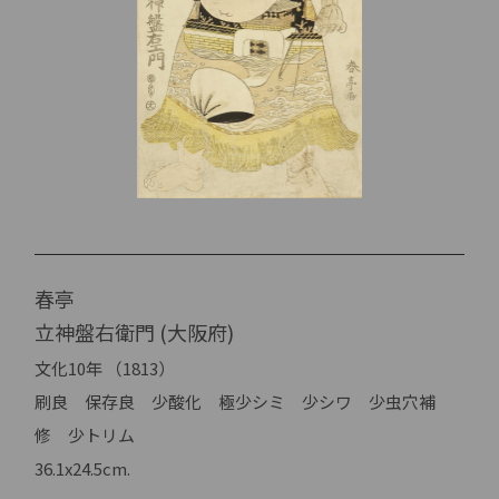
春亭
立神盤右衛門 (大阪府)
文化10年 （1813）
刷良 保存良 少酸化 極少シミ 少シワ 少虫穴補
修 少トリム
36.1x24.5cm.