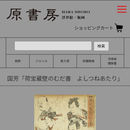
togg
navi
ショッピングカート
浮世絵
絵師
ジャンル
新入荷
詳細検索
関係書
国芳「荷宝蔵壁のむだ書 よしつねあたり」