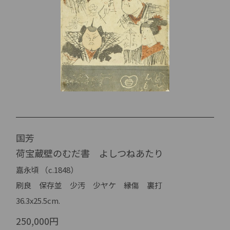
国芳
荷宝蔵壁のむだ書 よしつねあたり
嘉永頃 （c.1848）
刷良 保存並 少汚 少ヤケ 縁傷 裏打
36.3x25.5cm.
250,000円