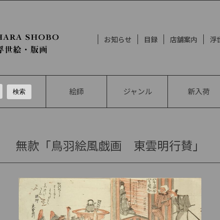
お知らせ
目録
店舗案内
浮
絵師
ジャンル
新入荷
賛
無款「鳥羽絵風戯画 東雲明行賛」