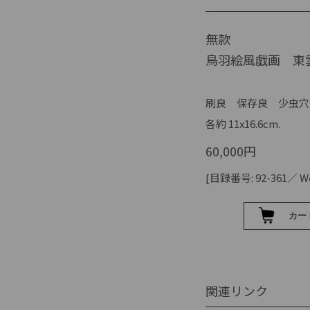
無款
鳥羽絵風戯画 東
刷良 保存良 少虫穴
各約 11x16.6cm.
60,000円
[目録番号: 92-361／ Web
関連リンク