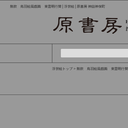
無款 鳥羽絵風戯画 東雲明行賛 | 浮世絵 | 原書房 神田神保町
浮世絵トップ
> 無款 鳥羽絵風戯画 東雲明行