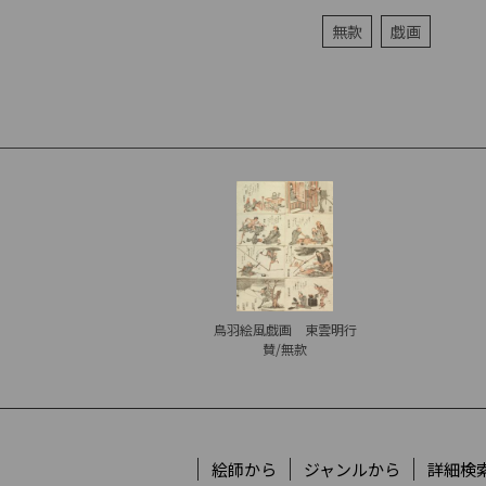
無款
戯画
鳥羽絵風戯画 東雲明行
賛/無款
絵師から
ジャンルから
詳細検