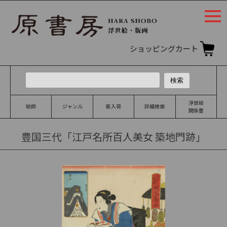
togg
navi
ショッピングカート
浮世絵
絵師
ジャンル
新入荷
詳細検索
関係書
豊国三代「江戸名所百人美女 築地門跡」