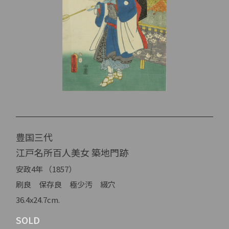
豊国三代
江戸名所百人美女 築地門跡
安政4年 （1857）
刷良 保存良 極少汚 綴穴
36.4x24.7cm.
SOLD