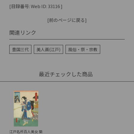
[目録番号: Web ID: 33116 ]
[前のページに戻る]
関連リンク
豊国三代
美人画(江戸)
風俗・祭・宗教
最近チェックした商品
江戸名所百人美女 築