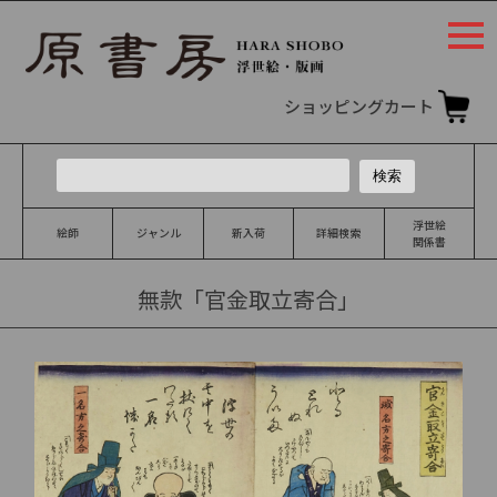
togg
navi
ショッピングカート
浮世絵
絵師
ジャンル
新入荷
詳細検索
関係書
無款「官金取立寄合」