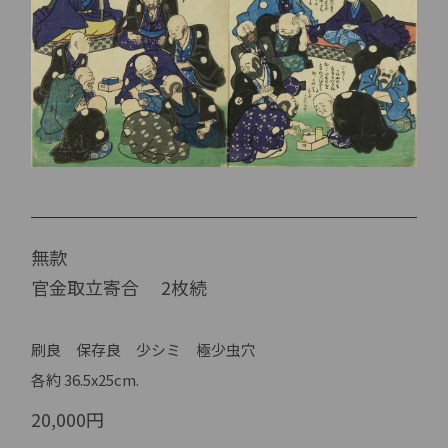
無款
官金取立寄合 2枚続
刷良 保存良 少シミ 極少虫穴
各約 36.5x25cm.
20,000円