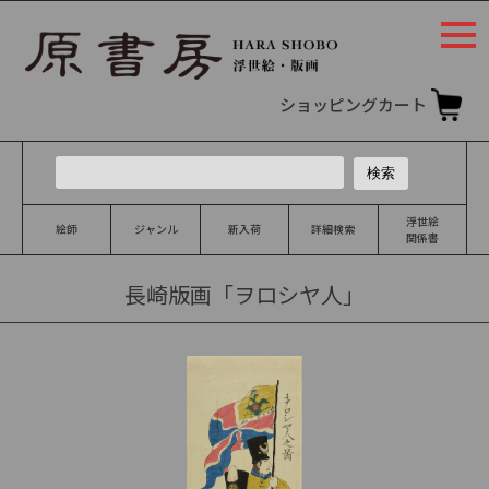
togg
navi
ショッピングカート
浮世絵
絵師
ジャンル
新入荷
詳細検索
関係書
長崎版画「ヲロシヤ人」