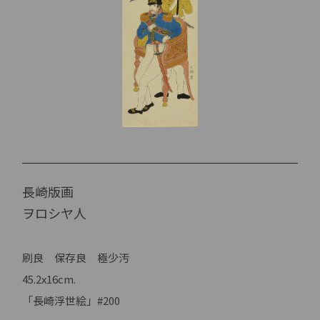
長崎版画
ヲロシヤ人
刷良 保存良 極少汚
45.2x16cm.
「長崎浮世絵」#200