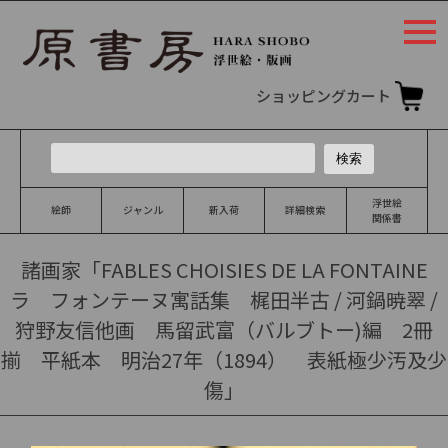
togg
navi
ショッピングカート
浮世絵
絵師
ジャンル
新入荷
詳細検索
関係書
諸画家「FABLES CHOISIES DE LA FONTAINE
ラ フォンテーヌ寓話集 梶田半古 / 河鍋暁翠 /
狩野友信他画 馬留武富（バルブトー)編 2冊
揃 平紙本 明治27年（1894） 表紙極少汚及少
傷」