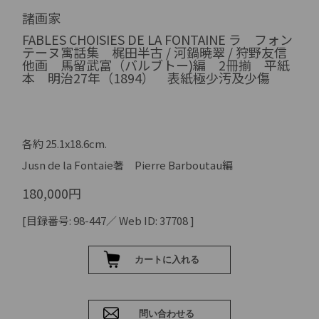
諸画家
FABLES CHOISIES DE LA FONTAINE ラ フォン
テーヌ寓話集 梶田半古 / 河鍋暁翠 / 狩野友信
他画 馬留武富（バルブトー)編 2冊揃 平紙
本 明治27年（1894） 表紙極少汚及少傷
各約 25.1x18.6cm.
Jusn de la Fontaie著 Pierre Barboutau編
180,000円
[目録番号: 98-447／ Web ID: 37708 ]