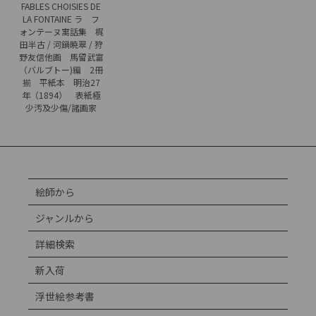
FABLES CHOISIES DE
LA FONTAINE ラ フ
ォンテーヌ寓話集 梶
田半古 / 河鍋暁翠 / 狩
野友信他画 馬留武富
（バルブトー)編 2冊
揃 平紙本 明治27
年（1894） 表紙極
少汚及少傷/諸画家
絵師から
ジャンルから
詳細検索
新入荷
浮世絵参考書