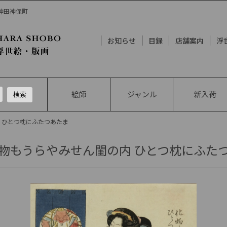
 神田神保町
お知らせ
目録
店舗案内
浮
絵師
ジャンル
新入荷
内 ひとつ枕にふたつあたま
物もうらやみせん閨の内 ひとつ枕にふた