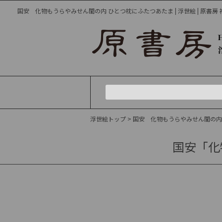
国安 化物もうらやみせん閨の内 ひとつ枕にふたつあたま | 浮世絵 | 原書房
浮世絵トップ
> 国安 化物もうらやみせん閨の
国安「化