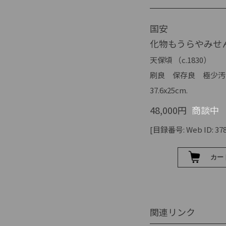
国安
化物もうらやみせ
天保頃 （c.1830）
刷良 保存良 極少汚
37.6x25cm.
48,000円
商談中
[目録番号: Web ID: 378
関連リンク