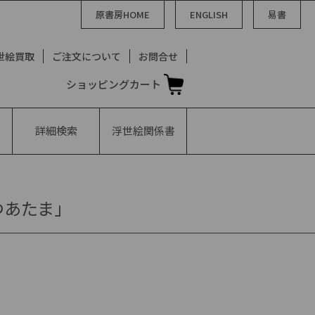
原書房HOME
ENGLISH
易書
世絵買取
ご注文について
お問合せ
ショッピングカート
詳細検索
浮世絵
関係書
つあたま」