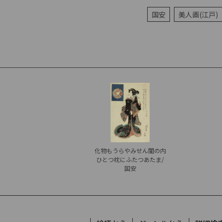
国安
美人画(江戸)
化物もうらやみせん閨の内
ひとつ枕にふたつあたま/
国安