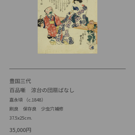
豊国三代
百品噺 涼台の団扇ばなし
嘉永頃 （c.1848）
刷良 保存良 少虫穴補修
37.5x25cm.
35,000円