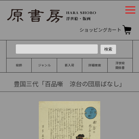
togg
navi
ショッピングカート
浮世絵
絵師
ジャンル
新入荷
詳細検索
関係書
豊国三代「百品噺 涼台の団扇ばなし」