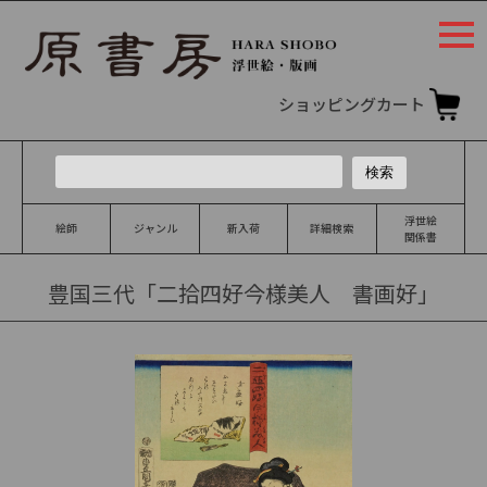
togg
navi
ショッピングカート
浮世絵
絵師
ジャンル
新入荷
詳細検索
関係書
豊国三代「二拾四好今様美人 書画好」