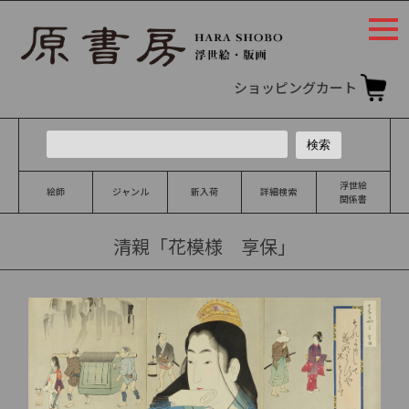
togg
navi
ショッピングカート
浮世絵
絵師
ジャンル
新入荷
詳細検索
関係書
清親「花模様 享保」