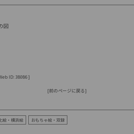
の図
b ID: 38086 ]
[前のページに戻る]
化絵・横浜絵
おもちゃ絵・双録