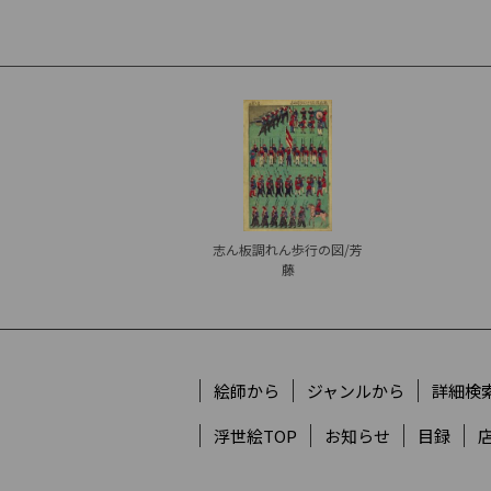
志ん板調れん歩行の図/芳
藤
絵師から
ジャンルから
詳細検
浮世絵TOP
お知らせ
目録