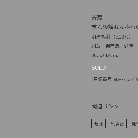
芳藤
志ん板調れん歩行
明治初期 （c.1870）
刷並 保存良 少汚
36.5x24.4cm.
SOLD
[目録番号: 98A-213／ We
関連リンク
芳藤
戦争絵
開