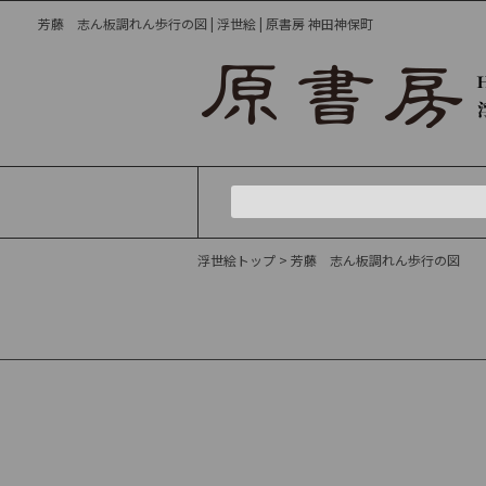
芳藤 志ん板調れん歩行の図 | 浮世絵 | 原書房 神田神保町
浮世絵トップ
> 芳藤 志ん板調れん歩行の図