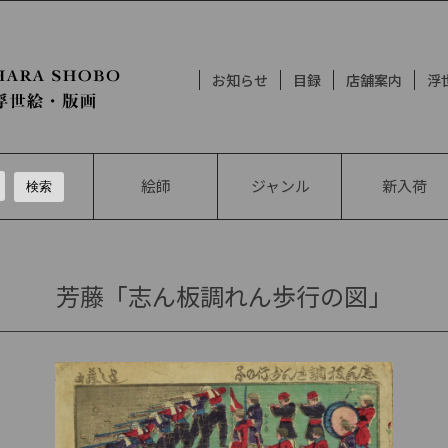
お知らせ
目録
店舗案内
浮
絵師
ジャンル
新入荷
芳藤「志ん板調れん歩行の図」