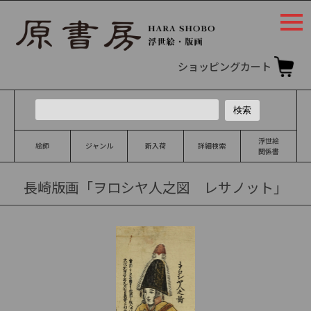
togg
navi
ショッピングカート
浮世絵
絵師
ジャンル
新入荷
詳細検索
関係書
長崎版画「ヲロシヤ人之図 レサノット」