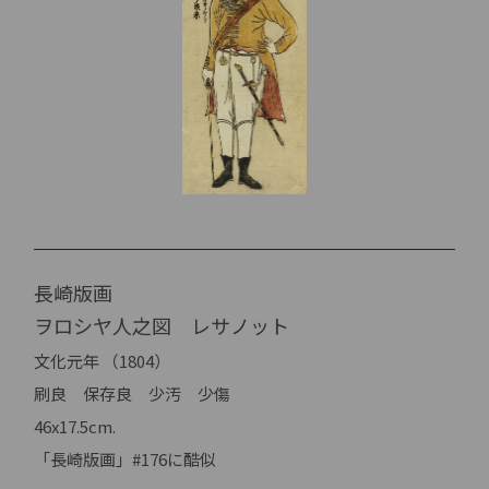
長崎版画
ヲロシヤ人之図 レサノット
文化元年 （1804）
刷良 保存良 少汚 少傷
46x17.5cm.
「長崎版画」#176に酷似