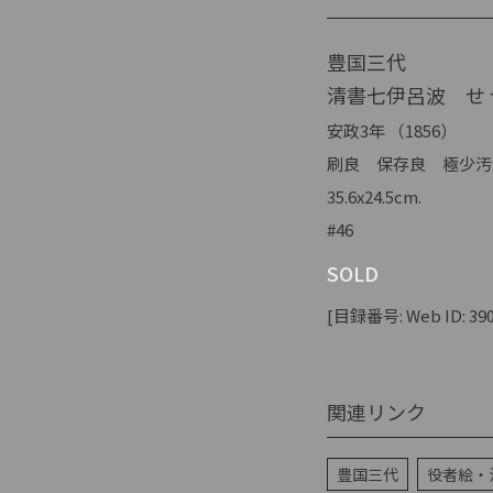
豊国三代
清書七伊呂波 せ 
安政3年 （1856）
刷良 保存良 極少汚
35.6x24.5cm.
#46
SOLD
[目録番号: Web ID: 390
関連リンク
豊国三代
役者絵・