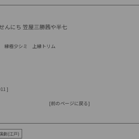
せんにち 笠屋三勝茜や半七
 縁極少シミ 上縁トリム
11 ]
[前のページに戻る]
演劇(江戸)