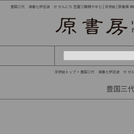
豊国三代 清書七伊呂波 せ せんにち 笠屋三勝茜や半七 | 浮世絵 | 原書房 
浮世絵トップ
> 豊国三代 清書七伊呂波 せ せ
豊国三代