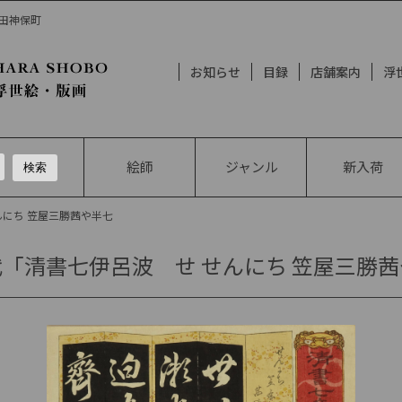
神田神保町
お知らせ
目録
店舗案内
浮
絵師
ジャンル
新入荷
んにち 笠屋三勝茜や半七
「清書七伊呂波 せ せんにち 笠屋三勝