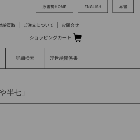
原書房HOME
ENGLISH
易書
世絵買取
ご注文について
お問合せ
ショッピングカート
詳細検索
浮世絵
関係書
茜や半七」