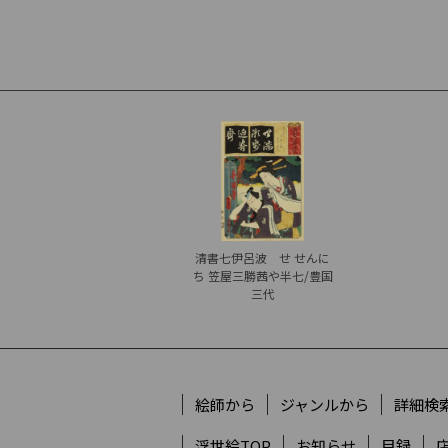
清書七伊呂波 せ せんに
ち 笠屋三勝茜や半七/豊国
三代
絵師から
ジャンルから
詳細検
浮世絵TOP
お知らせ
目録