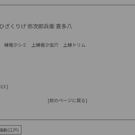
ひざくりげ 弥次郎兵衛 喜多八
 縁極少シミ 上縁極少虫穴 上縁トリム
13 ]
[前のページに戻る]
演劇(江戸)