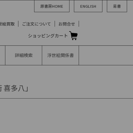
原書房HOME
ENGLISH
易書
世絵買取
ご注文について
お問合せ
ショッピングカート
詳細検索
浮世絵
関係書
 喜多八」