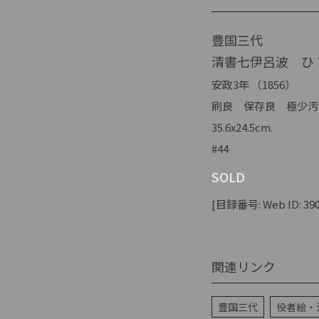
豊国三代
清書七伊呂波 ひ 
安政3年 （1856）
刷良 保存良 極少汚
35.6x24.5cm.
#44
SOLD
[目録番号: Web ID: 390
関連リンク
豊国三代
役者絵・