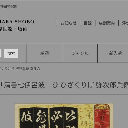
房 神田神保町
お知らせ
目録
店舗案内
浮
絵師
ジャンル
新入荷
ざくりげ 弥次郎兵衛 喜多八
「清書七伊呂波 ひ ひざくりげ 弥次郎兵衛