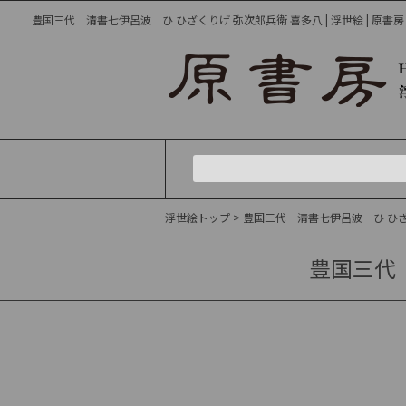
豊国三代 清書七伊呂波 ひ ひざくりげ 弥次郎兵衛 喜多八 | 浮世絵 | 原書
浮世絵トップ
> 豊国三代 清書七伊呂波 ひ ひ
豊国三代