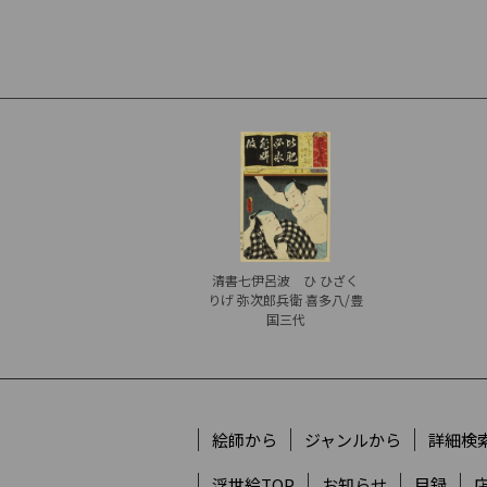
清書七伊呂波 ひ ひざく
りげ 弥次郎兵衛 喜多八/豊
国三代
絵師から
ジャンルから
詳細検
浮世絵TOP
お知らせ
目録