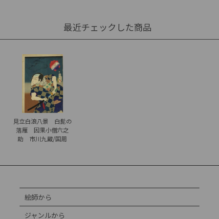
最近チェックした商品
見立白浪八景 白髭の
落雁 因果小僧六之
助 市川九蔵/国周
絵師から
ジャンルから