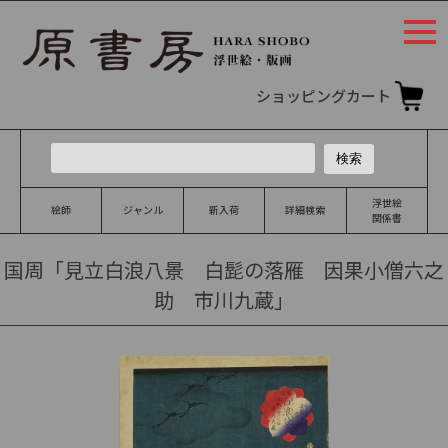
togg
navi
ショッピングカート
浮世絵
絵師
ジャンル
新入荷
詳細検索
関係書
国周「見立白浪八景 白髭の落雁 因果小僧六之
助 市川九蔵」