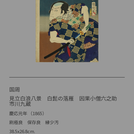
国周
見立白浪八景 白髭の落雁 因果小僧六之助
市川九蔵
慶応元年 （1865）
刷極良 保存良 縁少汚
38.5x26.8cm.